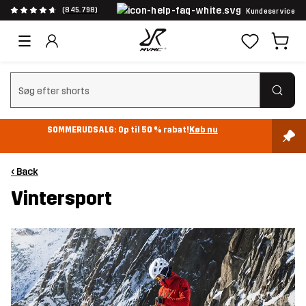
(845.798)
Kundeservice
Ryd søgning
SOMMERUDSALG: Op til 50 % rabat!
Køb nu
‹ Back
Vintersport