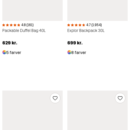
4.8 (161)
4.7 (1.954)
Packable Duffel Bag 40L
Explor Backpack 30L
629 kr.
699 kr.
5 farver
8 farver