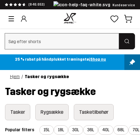
(846.653)
Kundeservice
Ryd søgning
25 % rabat på håndplukket træningstøj
Shop nu
Hjem
Tasker og rygsække
Tasker og rygsække
Tasker
Rygsække
Tasketilbehør
Popular filters
15L
18L
30L
36L
40L
68L
70L