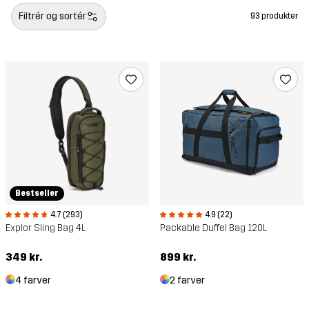
Filtrér og sortér
93 produkter
Bestseller
4.7 (293)
4.9 (22)
Explor Sling Bag 4L
Packable Duffel Bag 120L
349 kr.
899 kr.
4 farver
2 farver