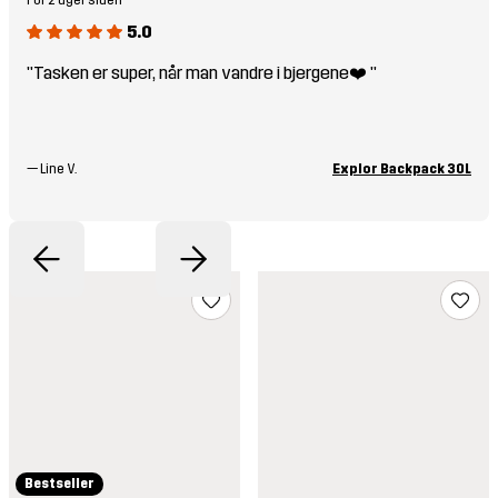
5.0
"Tasken er super, når man vandre i bjergene❤️ "
—
Line V.
Explor Backpack 30L
Bestseller