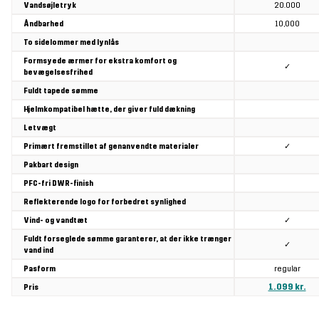
20.000
Vandsøjletryk
10,000
Åndbarhed
To sidelommer med lynlås
Formsyede ærmer for ekstra komfort og
✓
bevægelsesfrihed
Fuldt tapede sømme
Hjelmkompatibel hætte, der giver fuld dækning
Letvægt
✓
Primært fremstillet af genanvendte materialer
Pakbart design
PFC-fri DWR-finish
Reflekterende logo for forbedret synlighed
✓
Vind- og vandtæt
Fuldt forseglede sømme garanterer, at der ikke trænger
✓
vand ind
regular
Pasform
1.099 kr.
Pris