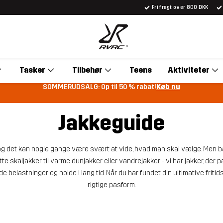
Fri fragt over 800 DKK
Tasker
Tilbehør
Teens
Aktiviteter
SOMMERUDSALG: Op til 50 % rabat!
Køb nu
Jakkeguide
r, og det kan nogle gange være svært at vide, hvad man skal vælge. Men ba
te skaljakker til varme dunjakker eller vandrejakker - vi har jakker, der pa
de belastninger og holde i lang tid. Når du har fundet din ultimative fritid
rigtige pasform.