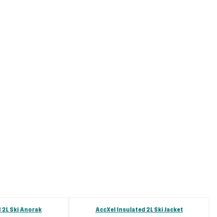
 2L Ski Anorak
AccXel Insulated 2L Ski Jacket