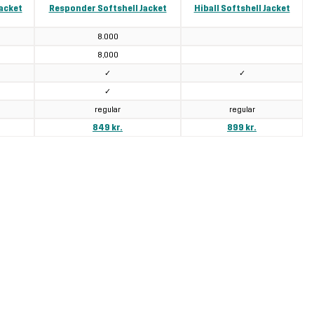
acket
Responder Softshell Jacket
Hiball Softshell Jacket
8.000
8,000
✓
✓
✓
regular
regular
849 kr.
899 kr.