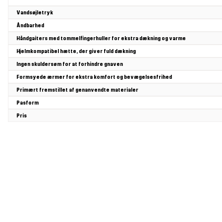
Vandsøjletryk
Åndbarhed
Håndgaiters med tommelfingerhuller for ekstra dækning og varme
Hjelmkompatibel hætte, der giver fuld dækning
Ingen skuldersøm for at forhindre gnaven
Formsyede ærmer for ekstra komfort og bevægelsesfrihed
Primært fremstillet af genanvendte materialer
Pasform
Pris