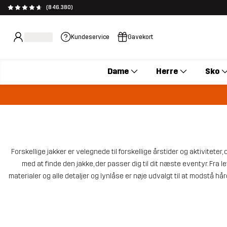
(846.380)
Kundeservice
Gavekort
Dame
Herre
Sko
Forskellige jakker er velegnede til forskellige årstider og aktivitete
med at finde den jakke, der passer dig til dit næste eventyr. Fra let
materialer og alle detaljer og lynlåse er nøje udvalgt til at modstå hår