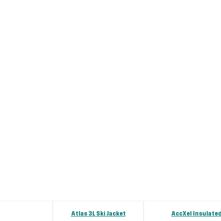
er
Atlas 3L Ski Jacket
AccXel Insulated