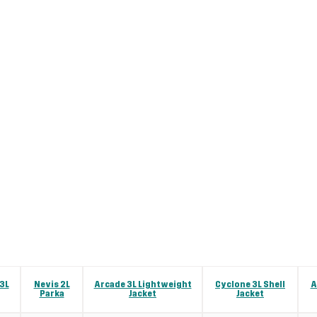
 3L
Nevis 2L
Arcade 3L Lightweight
Cyclone 3L Shell
A
Parka
Jacket
Jacket