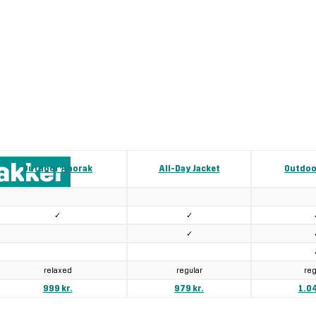
jakker
Outdoor Anorak
All-Day Jacket
Outdoo
✓
✓
✓
relaxed
regular
reg
999 kr.
979 kr.
1.04