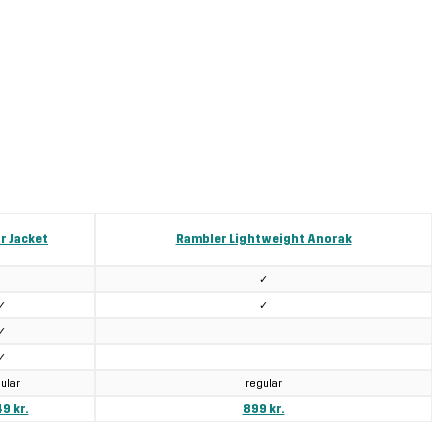
r Jacket
Rambler Lightweight Anorak
✓
✓
✓
✓
✓
ular
regular
9 kr.
899 kr.