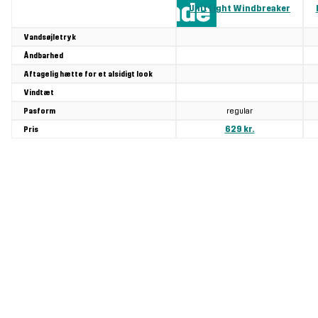
Vandafvisende
Unit Light Windbreaker
jakker
Vandsøjletryk
Åndbarhed
Aftagelig hætte for et alsidigt look
Vindtæt
regular
Pasform
629 kr.
Pris