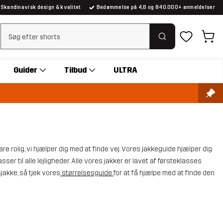
Skandinavisk design & kvalitet
Bedømmelse på 4,6 og 840.000+ anmeldelser
Ryd søgning
Guider
Tilbud
ULTRA
re rolig, vi hjælper dig med at finde vej. Vores jakkeguide hjælper dig
sser til alle lejligheder. Alle vores jakker er lavet af førsteklasses
sjakke, så tjek vores
størrelsesguide
for at få hjælpe med at finde den