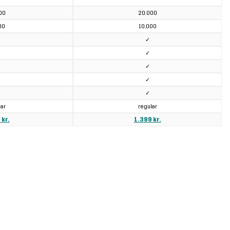
00
20.000
00
10,000
✓
✓
✓
✓
✓
lar
regular
 kr.
1.399 kr.