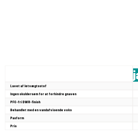
Vandrejakker & frilufts
Lavet af letvægtsstof
Ingen skuldersøm for at forhindre gnaven
PFC-fri DWR-finish
Behandlet med en vandafvisende voks
Pasform
Pris