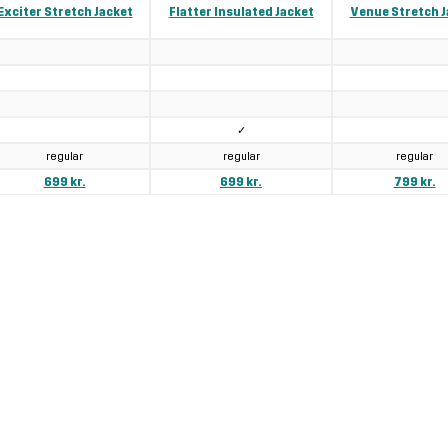
Exciter Stretch Jacket
Flatter Insulated Jacket
Venue Stretch J
✓
regular
regular
regular
699 kr.
699 kr.
799 kr.