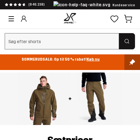
(846.238)
Kundeservice
Ryd søgning
SOMMERUDSALG: Op til 50 % rabat!
Køb nu