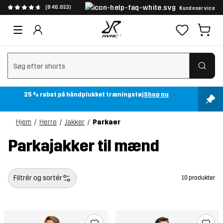
(846.653)
Kundeservice
Ryd søgning
25 % rabat på håndplukket træningstøj
Shop nu
Hjem
Herre
Jakker
Parkaer
Parkajakker til mænd
Filtrér og sortér
10 produkter