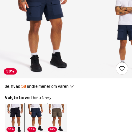
30%
Se, hvad
56
andre mener om varen
Valgte farve:
Deep Navy
30%
30%
30%