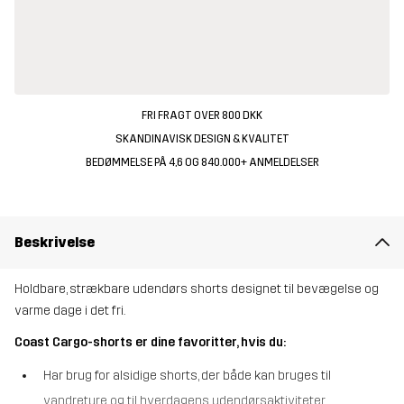
FRI FRAGT OVER 800 DKK
SKANDINAVISK DESIGN & KVALITET
BEDØMMELSE PÅ 4,6 OG 840.000+ ANMELDELSER
Beskrivelse
Holdbare, strækbare udendørs shorts designet til bevægelse og
varme dage i det fri.
Coast Cargo-shorts er dine favoritter, hvis du:
Har brug for alsidige shorts, der både kan bruges til
vandreture og til hverdagens udendørsaktiviteter