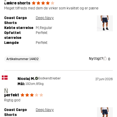
Lækre shorts
Meget tilfreds med dem de virker som kvalitet og er pæne
Coast Cargo
Deep Navy
Shorts
Købte størrelse
M
, Regular
Opfattet
Perfekt
størrelse
Længde
Perfekt
Nyttigt?
0
Artikelnummer 14402
Nicolaj M.
Godkendt køber
27. juni 2026
Mål:
192cm, 85kg
N
perfekt
Rigtig god
Coast Cargo
Deep Navy
Shorts