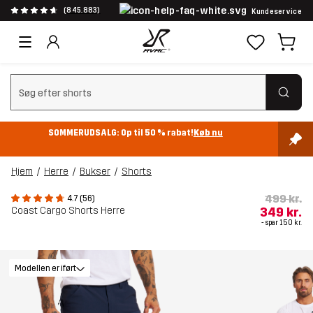
(845.883)
Kundeservice
Ryd søgning
SOMMERUDSALG: Op til 50 % rabat!
Køb nu
Hjem
Herre
Bukser
Shorts
499 kr.
4.7 (56)
Coast Cargo Shorts Herre
349 kr.
- spar
150 kr.
Modellen er iført