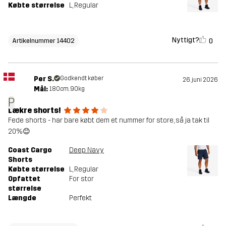
Købte størrelse
L
, Regular
Nyttigt?
0
Artikelnummer 14402
Per S.
Godkendt køber
26. juni 2026
Mål:
180cm, 90kg
P
Lækre shorts!
Fede shorts - har bare købt dem et nummer for store, så ja tak til
20%😊
Coast Cargo
Deep Navy
Shorts
Købte størrelse
L
, Regular
Opfattet
For stor
størrelse
Længde
Perfekt