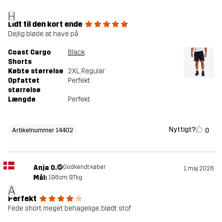
H
Lidt til den kort ende
Dejlig bløde at have på
Coast Cargo
Black
Shorts
Købte størrelse
2XL
, Regular
Opfattet
Perfekt
størrelse
Længde
Perfekt
Nyttigt?
0
Artikelnummer 14402
Anja O.
Godkendt køber
1. maj 2026
Mål:
196cm, 97kg
A
Perfekt
Fede short meget behagelige, blødt stof