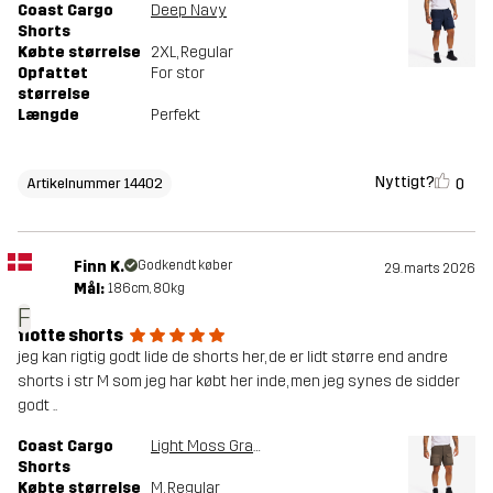
Coast Cargo
Deep Navy
Shorts
Købte størrelse
2XL
, Regular
Opfattet
For stor
størrelse
Længde
Perfekt
Nyttigt?
0
Artikelnummer 14402
Finn K.
Godkendt køber
29. marts 2026
Mål:
186cm, 80kg
F
flotte shorts
jeg kan rigtig godt lide de shorts her, de er lidt større end andre
shorts i str M som jeg har købt her inde, men jeg synes de sidder
godt ..
Coast Cargo
Light Moss Gray
Shorts
Købte størrelse
M
, Regular