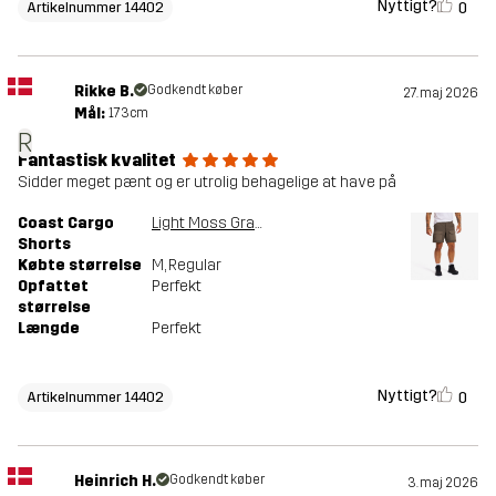
Nyttigt?
0
Artikelnummer 14402
Rikke B.
Godkendt køber
27. maj 2026
Mål:
173cm
R
Fantastisk kvalitet
Sidder meget pænt og er utrolig behagelige at have på
Coast Cargo
Light Moss Gray
Shorts
Købte størrelse
M
, Regular
Opfattet
Perfekt
størrelse
Længde
Perfekt
Nyttigt?
0
Artikelnummer 14402
Heinrich H.
Godkendt køber
3. maj 2026