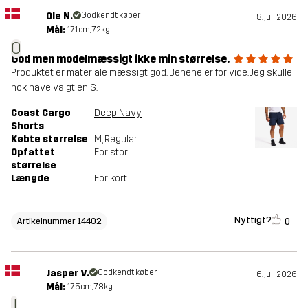
Ole N.
Godkendt køber
8. juli 2026
Mål:
171cm, 72kg
O
God men modelmæssigt ikke min størrelse.
Produktet er materiale mæssigt god. Benene er for vide. Jeg skulle
nok have valgt en S.
Coast Cargo
Deep Navy
Shorts
Købte størrelse
M
, Regular
Opfattet
For stor
størrelse
Længde
For kort
Nyttigt?
0
Artikelnummer 14402
Jasper V.
Godkendt køber
6. juli 2026
Mål:
175cm, 78kg
J