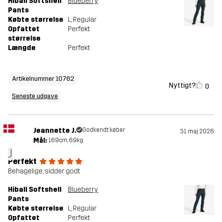
Hiball Softshell
Blueberry
Pants
Købte størrelse
L
, Regular
Opfattet
Perfekt
størrelse
Længde
Perfekt
Artikelnummer 10762
Nyttigt?
0
Seneste udgave
Jeannette J.
Godkendt køber
31. maj 2026
Mål:
169cm, 69kg
J
Perfekt
Behagelige, sidder godt
Hiball Softshell
Blueberry
Pants
Købte størrelse
L
, Regular
Opfattet
Perfekt