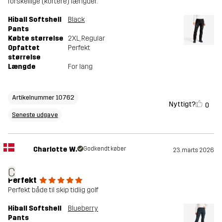
forskellige (kortere) længder.
Hiball Softshell
Black
Pants
Købte størrelse
2XL
, Regular
Opfattet
Perfekt
størrelse
Længde
For lang
Artikelnummer 10762
Nyttigt?
0
Seneste udgave
Charlotte W.
Godkendt køber
23. marts 2026
C
Perfekt
Perfekt både til skip tidlig golf
Hiball Softshell
Blueberry
Pants