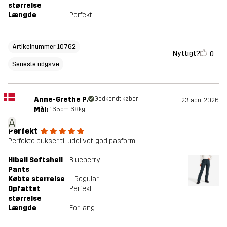
størrelse
Længde
Perfekt
Artikelnummer 10762
Nyttigt?
0
Seneste udgave
Anne-Grethe P.
Godkendt køber
23. april 2026
Mål:
165cm, 68kg
A
Perfekt
Perfekte bukser til udelivet, god pasform
Hiball Softshell
Blueberry
Pants
Købte størrelse
L
, Regular
Opfattet
Perfekt
størrelse
Længde
For lang