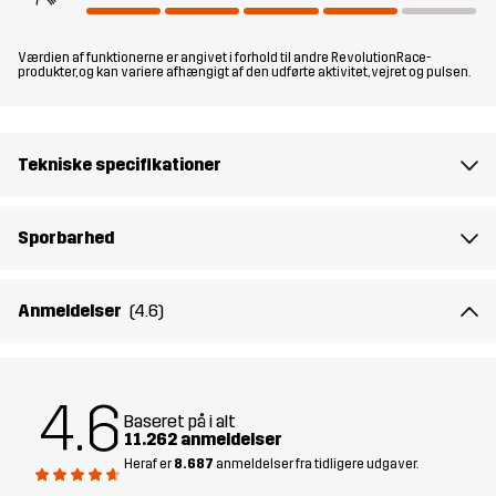
Pants gør dem ideelle til afslappede vandreture, gåture og
allround-aktiviteter i koldt vejr, men de er også en god følgesvend
Værdien af funktionerne er angivet i forhold til andre RevolutionRace-
for den afslappede skiløber.
produkter, og kan variere afhængigt af den udførte aktivitet, vejret og pulsen.
Opdateringer i denne udgave
Nu endnu mere komfortabel og med øget bevægelsesfrihed.
Tekniske specifikationer
Softshell-materialet er endnu blødere og mere fleksibelt, og
pasformen er blevet opdateret til at sidde tættere til kroppen,
Sporbarhed
særligt i skridtet.
Modellen
er 174 cm vejer 63 kg og bærer M
Anmeldelser
(4.6)
Pasform
REGULAR
4.6
Materiale
88% Polyester (Genanvendt), 12%
Baseret på i alt
11.262 anmeldelser
Elastan
Heraf er
8.687
anmeldelser fra tidligere udgaver.