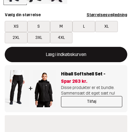
Vælg din størrelse
Størrelsesvejledning
XS
S
M
L
XL
2XL
3XL
4XL
Denne knap åbner en modal, der bekræfter en ny vare i indkøbsk
{{size}} ikke tilgængelig
Læg i indkøbskurven
Hiball Softshell Set
-
Spar
263 kr.
+
Disse produkter er et bundle.
Sammensæt dit eget sæt nu!
Tilføj