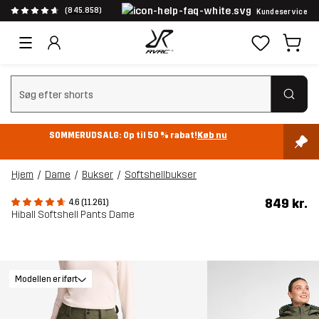
(845.858)
Kundeservice
Ryd søgning
SOMMERUDSALG: Op til 50 % rabat!
Køb nu
Hjem
Dame
Bukser
Softshellbukser
849 kr.
4.6 (11.261)
Hiball Softshell Pants Dame
Modellen er iført