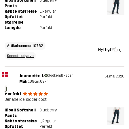
Hiball Softshell
Blueberry
Pants
Købte størrelse
L
, Regular
Opfattet
Perfekt
størrelse
Længde
Perfekt
Artikelnummer 10762
Nyttigt?
0
Seneste udgave
Jeannette J.
Godkendt køber
31. maj 2026
Mål:
169cm, 69kg
J
Perfekt
Behagelige, sidder godt
Hiball Softshell
Blueberry
Pants
Købte størrelse
L
, Regular
Opfattet
Perfekt