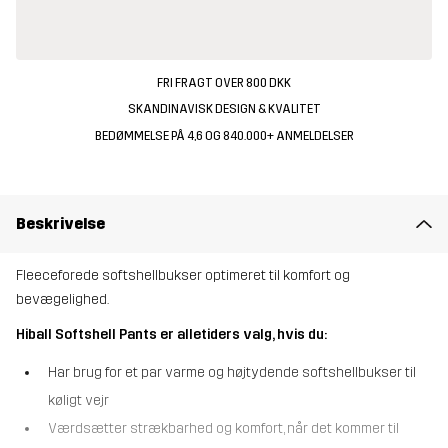
FRI FRAGT OVER 800 DKK
SKANDINAVISK DESIGN & KVALITET
BEDØMMELSE PÅ 4,6 OG 840.000+ ANMELDELSER
Beskrivelse
Fleeceforede softshellbukser optimeret til komfort og
bevægelighed.
Hiball Softshell Pants er alletiders valg, hvis du:
Har brug for et par varme og højtydende softshellbukser til
køligt vejr
Værdsætter strækbarhed og komfort, når det kommer til