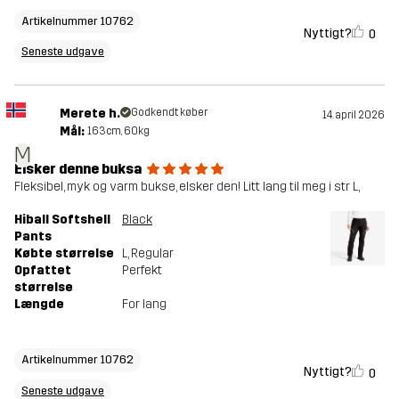
Artikelnummer 10762
Nyttigt?
0
Seneste udgave
Merete h.
Godkendt køber
14. april 2026
Mål:
163cm, 60kg
M
Elsker denne buksa
Fleksibel, myk og varm bukse, elsker den! Litt lang til meg i str L,
Hiball Softshell
Black
Pants
Købte størrelse
L
, Regular
Opfattet
Perfekt
størrelse
Længde
For lang
Artikelnummer 10762
Nyttigt?
0
Seneste udgave