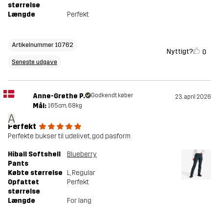
størrelse
Længde
Perfekt
Artikelnummer 10762
Nyttigt?
0
Seneste udgave
Anne-Grethe P.
Godkendt køber
23. april 2026
Mål:
165cm, 68kg
A
Perfekt
Perfekte bukser til udelivet, god pasform
Hiball Softshell
Blueberry
Pants
Købte størrelse
L
, Regular
Opfattet
Perfekt
størrelse
Længde
For lang