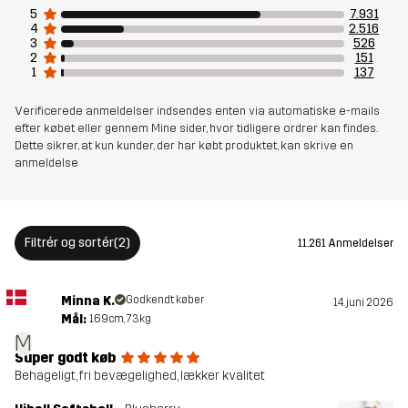
Materialebagside
100% Polyester
5
7.931
4
2.516
3
526
2
151
For
95% Polyester (Genanvendt), 5%
1
137
Polyester
Verificerede anmeldelser indsendes enten via automatiske e-mails
efter købet eller gennem Mine sider, hvor tidligere ordrer kan findes.
Vægt
665 g i størrelse Medium
Dette sikrer, at kun kunder, der har købt produktet, kan skrive en
anmeldelse
Bæredygtighed
Oplysninger om genanvendelse
læs her
Filtrér og sortér
(2)
11.261 Anmeldelser
Designet til
VANDRING
ALLROUND
Minna K.
Godkendt køber
14. juni 2026
Varenummer
10762_2881
Mål:
169cm, 73kg
M
Udgaver
Seneste udgave
Super godt køb
Se udgavehistorikken
her
Behageligt, fri bevægelighed, lækker kvalitet