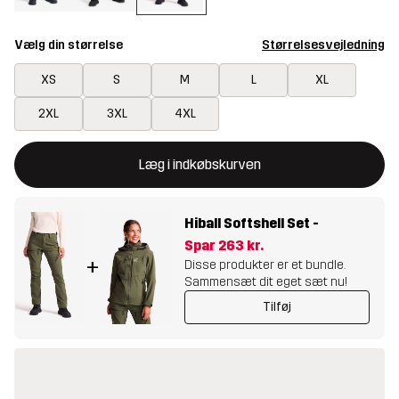
Vælg din størrelse
Størrelsesvejledning
XS
S
M
L
XL
2XL
3XL
4XL
Denne knap åbner en modal, der bekræfter en ny vare i indkøbsk
{{size}} ikke tilgængelig
Læg i indkøbskurven
Hiball Softshell Set
-
Spar
263 kr.
+
Disse produkter er et bundle.
Sammensæt dit eget sæt nu!
Tilføj