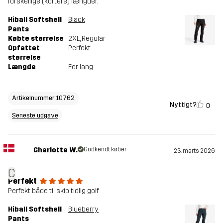
forskellige (kortere) længder.
Hiball Softshell
Black
Pants
Købte størrelse
2XL
, Regular
Opfattet
Perfekt
størrelse
Længde
For lang
Artikelnummer 10762
Nyttigt?
0
Seneste udgave
Charlotte W.
Godkendt køber
23. marts 2026
C
Perfekt
Perfekt både til skip tidlig golf
Hiball Softshell
Blueberry
Pants