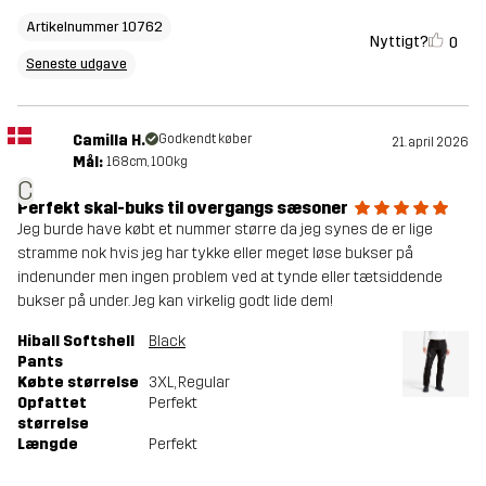
Artikelnummer 10762
Nyttigt?
0
Seneste udgave
Camilla H.
Godkendt køber
21. april 2026
Mål:
168cm, 100kg
C
Perfekt skal-buks til overgangs sæsoner
Jeg burde have købt et nummer større da jeg synes de er lige
stramme nok hvis jeg har tykke eller meget løse bukser på
indenunder men ingen problem ved at tynde eller tætsiddende
bukser på under. Jeg kan virkelig godt lide dem!
Hiball Softshell
Black
Pants
Købte størrelse
3XL
, Regular
Opfattet
Perfekt
størrelse
Længde
Perfekt