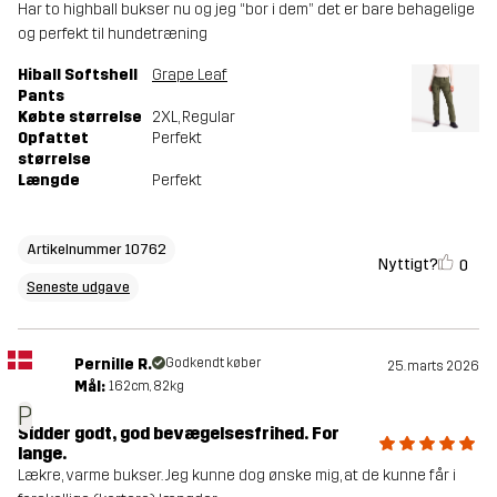
Har to highball bukser nu og jeg “bor i dem” det er bare behagelige
og perfekt til hundetræning
Hiball Softshell
Grape Leaf
Pants
Købte størrelse
2XL
, Regular
Opfattet
Perfekt
størrelse
Længde
Perfekt
Artikelnummer 10762
Nyttigt?
0
Seneste udgave
Pernille R.
Godkendt køber
25. marts 2026
Mål:
162cm, 82kg
P
Sidder godt, god bevægelsesfrihed. For
lange.
Lækre, varme bukser. Jeg kunne dog ønske mig, at de kunne får i