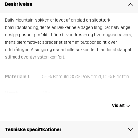
Beskrivelse
Daily Mountain-sokken er lavet af en blød og slidstærk
bomuldsblanding, der føles lækker hele dagen lang. Det halvlange
design passer perfekt - både til vandresko og hverdagssneakers,
mens bjergmotivet spreder et strejf af ‘outdoor spirit’ over
udstrålingen. Alsidige og essentielle sokker, der blander afslappet
stil med eventyrlysten komfort.
Materiale 1
55% Bomuld, 35% Polyamid, 10% Elastan
Vægt
45g
Vis alt
Designet til
HVERDAGSBRUG
Varenummer
14715_4173
Tekniske specifikationer