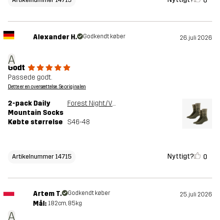
0
Alexander H.
Godkendt køber
26. juli 2026
A
Godt
Passede godt.
Dette er en oversættelse. Se originalen
2-pack Daily
Forest Night/Vetiver Green
Mountain Socks
Købte størrelse
S46-48
Nyttigt?
0
Artikelnummer 14715
Artem T.
Godkendt køber
25. juli 2026
Mål:
182cm, 85kg
A