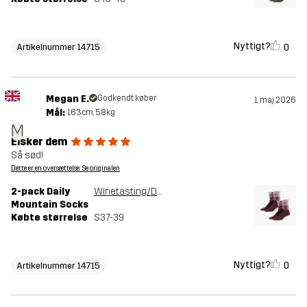
Nyttigt?
0
Artikelnummer 14715
Megan E.
Godkendt køber
1. maj 2026
Mål:
163cm, 58kg
M
Elsker dem
Så sød!
Dette er en oversættelse. Se originalen
2-pack Daily
Winetasting/Dusty Mauve
Mountain Socks
Købte størrelse
S37-39
Nyttigt?
0
Artikelnummer 14715