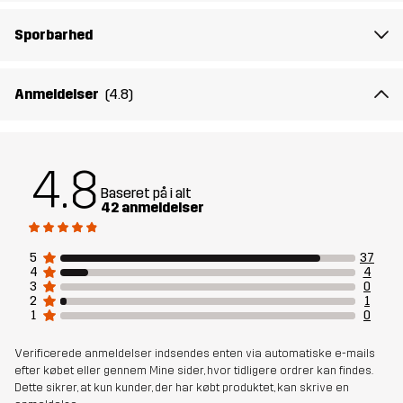
Sporbarhed
Anmeldelser
(4.8)
4.8
Baseret på i alt
42 anmeldelser
5
37
4
4
3
0
2
1
1
0
Verificerede anmeldelser indsendes enten via automatiske e-mails
efter købet eller gennem Mine sider, hvor tidligere ordrer kan findes.
Dette sikrer, at kun kunder, der har købt produktet, kan skrive en