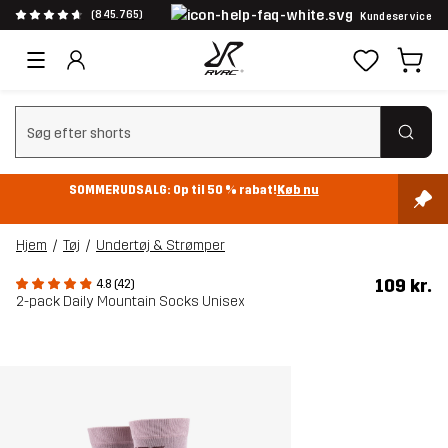
(845.765)
Kundeservice
Ryd søgning
SOMMERUDSALG: Op til 50 % rabat!
Køb nu
Hjem
Tøj
Undertøj & Strømper
109 kr.
4.8 (42)
2-pack Daily Mountain Socks Unisex