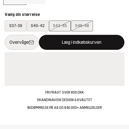
Vælg din størrelse
S37-39
S40-42
S43-45
S46-48
Denne knap åbner en modal, der bekræfter en ny vare i indkøbsk
{{size}} ikke tilgængelig
Overvåge
Læg i indkøbskurven
FRI FRAGT OVER 800 DKK
SKANDINAVISK DESIGN & KVALITET
BEDØMMELSE PÅ 4,6 OG 840.000+ ANMELDELSER