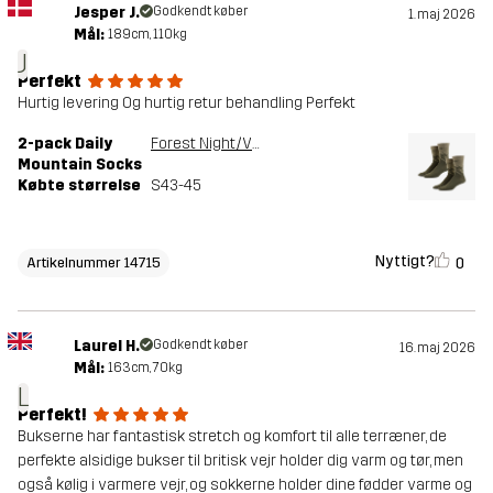
Jesper J.
Godkendt køber
1. maj 2026
Mål:
189cm, 110kg
J
Perfekt
Hurtig levering Og hurtig retur behandling Perfekt
2-pack Daily
Forest Night/Vetiver Green
Mountain Socks
Købte størrelse
S43-45
Nyttigt?
0
Artikelnummer 14715
Laurel H.
Godkendt køber
16. maj 2026
Mål:
163cm, 70kg
L
Perfekt!
Bukserne har fantastisk stretch og komfort til alle terræner, de
perfekte alsidige bukser til britisk vejr holder dig varm og tør, men
også kølig i varmere vejr, og sokkerne holder dine fødder varme og