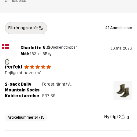
anmeldelse
Filtrér og sortér
42 Anmeldelser
Charlotte N.
Godkendt køber
16. maj 2026
Mål:
163cm, 65kg
C
Perfekt
Dejlige at havde på
2-pack Daily
Forest Night/Vetiver Green
Mountain Socks
Købte størrelse
S37-39
Nyttigt?
0
Artikelnummer 14715