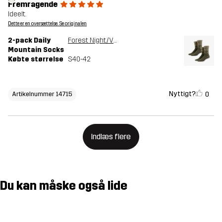
Fremragende
Ideelt.
Dette er en oversættelse. Se originalen
2-pack Daily
Forest Night/Vetiver Green
Mountain Socks
Købte størrelse
S40-42
Nyttigt?
0
Artikelnummer 14715
Indlæs flere
Du kan måske også lide