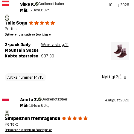
Silke K.
Godkendt køber
10. maj 2026
Mål:
170cm, 60kg
S
Tolle Sogn
Perfekt
Dette er en oversættelse. Se originalen
2-pack Daily
Winetasting/Dusty Mauve
Mountain Socks
Købte størrelse
S37-39
Nyttigt?
0
Artikelnummer 14715
Aneta Z.
Godkendt køber
4. august 2026
Mål:
164cm, 60kg
A
Simpelthen fremragende
Perfekt
Dette er en oversættelse. Se originalen