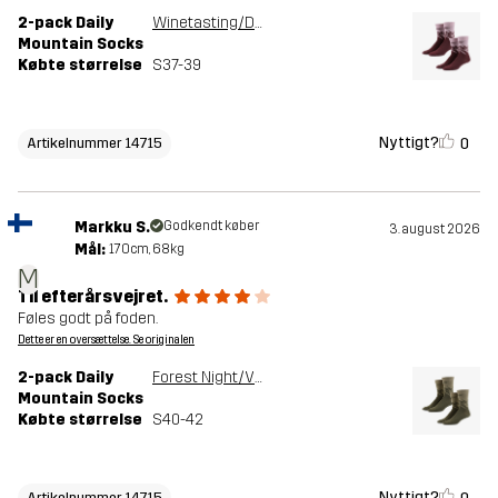
2-pack Daily
Winetasting/Dusty Mauve
Mountain Socks
Købte størrelse
S37-39
Nyttigt?
0
Artikelnummer 14715
Markku S.
Godkendt køber
3. august 2026
Mål:
170cm, 68kg
M
Til efterårsvejret.
Føles godt på foden.
Dette er en oversættelse. Se originalen
2-pack Daily
Forest Night/Vetiver Green
Mountain Socks
Købte størrelse
S40-42
Nyttigt?
Artikelnummer 14715