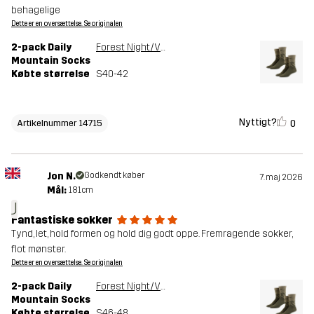
behagelige
Dette er en oversættelse. Se originalen
2-pack Daily
Forest Night/Vetiver Green
Mountain Socks
Købte størrelse
S40-42
Nyttigt?
0
Artikelnummer 14715
Jon N.
Godkendt køber
7. maj 2026
Mål:
181cm
J
Fantastiske sokker
Tynd, let, hold formen og hold dig godt oppe. Fremragende sokker,
flot mønster.
Dette er en oversættelse. Se originalen
2-pack Daily
Forest Night/Vetiver Green
Mountain Socks
Købte størrelse
S46-48