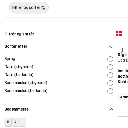
Filtrér og sortér
Filtrér og sortér
Sortér efter
J
Rigt
Sprog
God s
Dato (stigende)
Insul
Dato (faldende)
Bottl
Købte
Bedømmelse (stigende)
Bedømmelse (faldende)
Arti
Bedømmelse
5
4
1