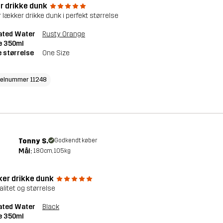
r drikke dunk
 lækker drikke dunk i perfekt størrelse
ated Water
Rusty Orange
e 350ml
 størrelse
One Size
kelnummer 11248
Tonny S.
Godkendt køber
Mål:
180cm, 105kg
er drikke dunk
alitet og størrelse
ated Water
Black
e 350ml