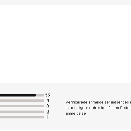
55
4
Verificerede anmeldelser indsendes e
0
hvor tidligere ordrer kan findes. Dette 
0
anmeldelse
1