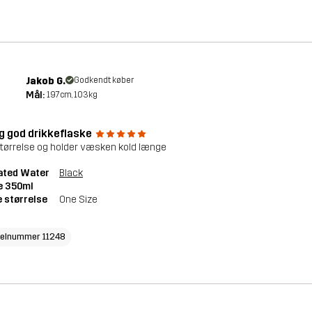
Jakob G.
Godkendt køber
Mål:
197cm, 103kg
ig god drikkeflaske
tørrelse og holder væsken kold længe
ated Water
Black
e 350ml
 størrelse
One Size
kelnummer 11248