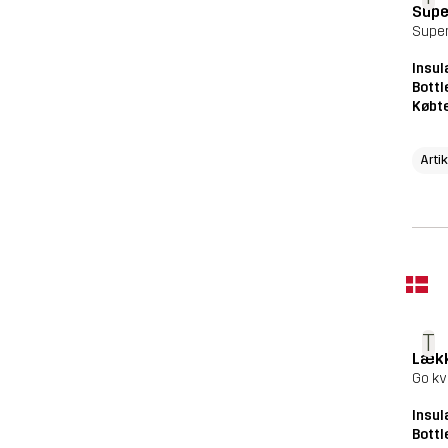
Supe
Super
Insul
Bottl
Købte
Arti
T
Lækk
Go kv
Insul
Bottl