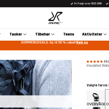
Fri fragt over 800 DKK
Tasker
Tilbehør
Teens
Aktiviteter
SOMMERUDSALG: Op til 50 % rabat!
Køb nu
4.9 
Insulated Wate
Valgte farve:
OVERVÅGE
O