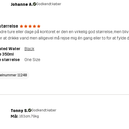
Johanne A.
Godkendt køber
størrelse
ndre ture eller dage på kontoret er den en virkelig god størrelse, men blive
r at drikke vand men alligevel må rejse mig én gang eller to for at fylde 
ated Water
Black
e 350ml
 størrelse
One Size
kelnummer 11248
Tonny S.
Godkendt køber
Mål:
163cm, 79kg