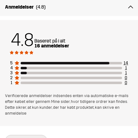
Anmeldelser
(4.8)
4.8
Baseret på i alt
16 anmeldelser
5
14
4
1
3
1
2
0
1
0
Verificerede anmeldelser indsendes enten via automatiske e-mails
efter købet eller gennem Mine sider, hvor tidligere ordrer kan findes.
Dette sikrer, at kun kunder, der har købt produktet, kan skrive en
anmeldelse