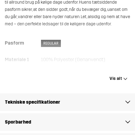
til allround brug på kølige dage udenfor. Huens tætsiddende
pasform sikrer, at den sidder godt, når du bevæger dig, uanset om
du går, vandrer eller bare nyder naturen. Let, alsidig og nem at have
med – den perfekte ledsager til de køligere dage udenfor.
Pasform
REGULAR
Materiale 1
100% Polyester (Genanvendt)
Vægt
32g
Vis alt
Designet til
ALLROUND
Tekniske specifikationer
Varenummer
14369_2593
Sporbarhed