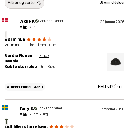
Filtrér og sortér
16 Anmeldelser
Lykke P.
Godkendt køber
22. januar 2026
Mål:
179cm
L
Varm hue
Varm men lidt kort i modellen
Nordic Fleece
Black
Beanie
Købte størrelse
One Size
Nyttigt?
0
Artikelnummer 14369
Tony B.
Godkendt køber
27. februar 2026
Mål:
176cm, 90kg
T
Lidt lille i størrelsen.