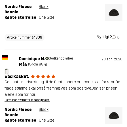
Nordic Fleece
Black
Beanie
Købte størrelse
One Size
Nyttigt?
0
Artikelnummer 14369
Dominique M.
Godkendt køber
28. april 2026
Mål:
184cm, 88kg
D
God kasket.
God hat, i modsætning til de fleste andre er denne ikke for stor. De
flade sømme skal også fremhæves som positive. Jeg ser prisen
alene som for høj.
Dette er en oversættelse. Se originalen
Nordic Fleece
Black
Beanie
Købte størrelse
One Size