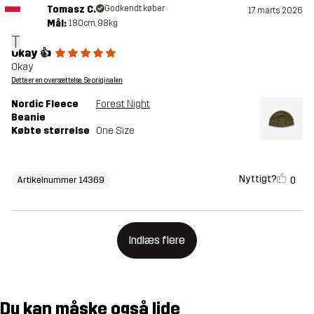
Tomasz C.
Godkendt køber
17. marts 2026
Mål:
180cm, 98kg
T
Okay 👍
Okay
Dette er en oversættelse. Se originalen
Nordic Fleece
Forest Night
Beanie
Købte størrelse
One Size
Nyttigt?
0
Artikelnummer 14369
Indlæs flere
Du kan måske også lide