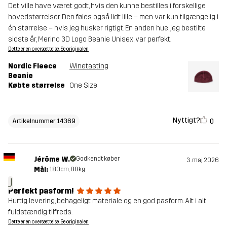
Det ville have været godt, hvis den kunne bestilles i forskellige
hovedstørrelser. Den føles også lidt lille – men var kun tilgængelig i
én størrelse – hvis jeg husker rigtigt. En anden hue, jeg bestilte
sidste år, Merino 3D Logo Beanie Unisex, var perfekt.
Dette er en oversættelse. Se originalen
Nordic Fleece
Winetasting
Beanie
Købte størrelse
One Size
Nyttigt?
0
Artikelnummer 14369
Jérôme W.
Godkendt køber
3. maj 2026
Mål:
180cm, 88kg
J
Perfekt pasform!
Hurtig levering, behageligt materiale og en god pasform. Alt i alt
fuldstændig tilfreds.
Dette er en oversættelse. Se originalen