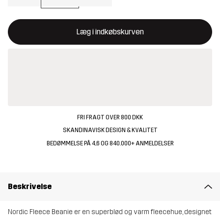
Denne knap åbner en modal, der bekræfter en ny vare i indkøbsk
{{size}} ikke tilgængelig
Læg i indkøbskurven
FRI FRAGT OVER 800 DKK
SKANDINAVISK DESIGN & KVALITET
BEDØMMELSE PÅ 4,6 OG 840.000+ ANMELDELSER
Beskrivelse
Nordic Fleece Beanie er en superblød og varm fleecehue, designet