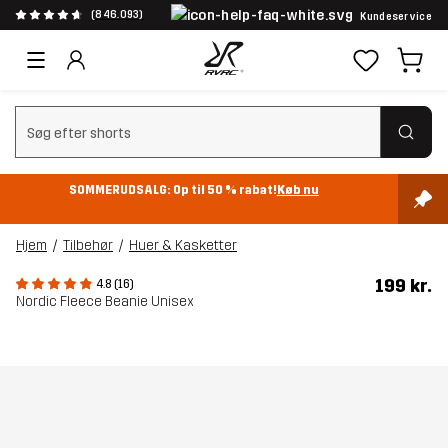
(846.093)
Kundeservice
Ryd søgning
SOMMERUDSALG: Op til 50 % rabat!
Køb nu
Hjem
Tilbehør
Huer & Kasketter
199 kr.
4.8 (16)
Nordic Fleece Beanie Unisex