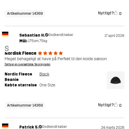
Nyttigt?
0
Artikelnummer 14369
Sebastian H.
Godkendt køber
17. april 2026
Mål:
175cm, 75kg
S
Nordisk Fleece
Meget behageligt at have på. Perfekt til den kolde sæson.
Dette er en oversættelse. Se originalen
Nordic Fleece
Black
Beanie
Købte størrelse
One Size
Nyttigt?
0
Artikelnummer 14369
Patrick S.
Godkendt køber
24. marts 2026