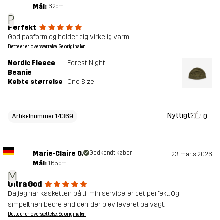
Mål:
62cm
P
Perfekt
God pasform og holder dig virkelig varm.
Dette er en oversættelse. Se originalen
Nordic Fleece
Forest Night
Beanie
Købte størrelse
One Size
Nyttigt?
0
Artikelnummer 14369
Marie-Claire O.
Godkendt køber
23. marts 2026
Mål:
165cm
M
Ultra God
Da jeg har kasketten på til min service, er det perfekt. Og
simpelthen bedre end den, der blev leveret på vagt.
Dette er en oversættelse. Se originalen