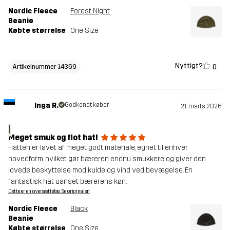
Nordic Fleece
Forest Night
Beanie
Købte størrelse
One Size
Nyttigt?
0
Artikelnummer 14369
Inga R.
Godkendt køber
21. marts 2026
I
Meget smuk og flot hat!
Hatten er lavet af meget godt materiale, egnet til enhver
hovedform, hvilket gør bæreren endnu smukkere og giver den
lovede beskyttelse mod kulde og vind ved bevægelse. En
fantastisk hat uanset bærerens køn.
Dette er en oversættelse. Se originalen
Nordic Fleece
Black
Beanie
Købte størrelse
One Size