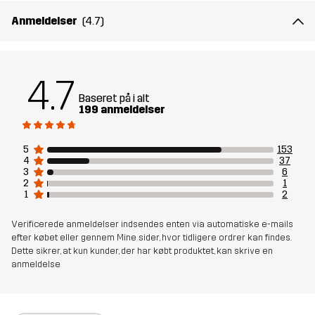
Anmeldelser
(4.7)
4.7
Baseret på i alt
199 anmeldelser
5
153
4
37
3
6
2
1
1
2
Verificerede anmeldelser indsendes enten via automatiske e-mails
efter købet eller gennem Mine sider, hvor tidligere ordrer kan findes.
Dette sikrer, at kun kunder, der har købt produktet, kan skrive en
anmeldelse