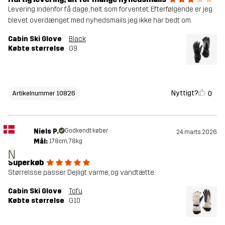
Levering indenfor få dage, helt som forventet. Efterfølgende er jeg
blevet overdænget med nyhedsmails jeg ikke har bedt om.
Cabin Ski Glove
Black
Købte størrelse
G9
Nyttigt?
0
Artikelnummer 10826
Niels P.
Godkendt køber
24. marts 2026
Mål:
178cm, 78kg
N
Superkøb
Størrelsse passer. Dejligt varme, og vandtætte.
Cabin Ski Glove
Tofu
Købte størrelse
G10