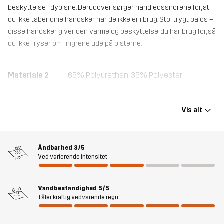
beskyttelse i dyb sne. Derudover sørger håndledssnorene for, at
du ikke taber dine handsker, når de ikke er i brug. Stol trygt på os –
disse handsker giver den varme og beskyttelse, du har brug for, så
du ikke fryser om fingrene ude på pisterne.
Materiale 2
65% Polyurethan, 35% Polyester
Materiale 1
100% Polyester
Vis alt
For 1
100% Polyester
Åndbarhed
3/5
Påfyldning
100% Polyester
Ved varierende intensitet
Membran
Vandsøjle: 20 000 mm
Vandbestandighed
5/5
Åndbarhed: 10 000 g/m²/24h
Tåler kraftig vedvarende regn
Vægt
235g