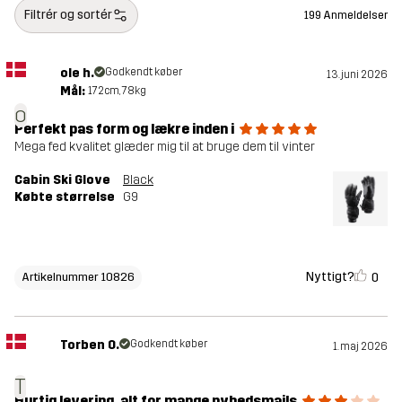
Filtrér og sortér
199 Anmeldelser
ole h.
Godkendt køber
13. juni 2026
Mål:
172cm, 78kg
o
Perfekt pas form og lækre inden i
Mega fed kvalitet glæder mig til at bruge dem til vinter
Cabin Ski Glove
Black
Købte størrelse
G9
Nyttigt?
0
Artikelnummer 10826
Torben O.
Godkendt køber
1. maj 2026
T
Hurtig levering, alt for mange nyhedsmails