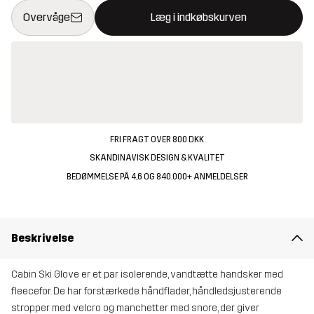
Denne knap åbner en modal, der bekræfter en ny vare i indkøbsk
{{size}} ikke tilgængelig
Overvåge
Læg i indkøbskurven
FRI FRAGT OVER 800 DKK
SKANDINAVISK DESIGN & KVALITET
BEDØMMELSE PÅ 4,6 OG 840.000+ ANMELDELSER
Beskrivelse
Cabin Ski Glove er et par isolerende, vandtætte handsker med
fleecefor. De har forstærkede håndflader, håndledsjusterende
stropper med velcro og manchetter med snore, der giver