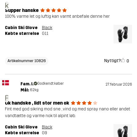
k
Supper hanske
100% varme let og luftig kan varmt anbefale denne her
Cabin Ski Glove
Black
Købte størrelse
G11
Nyttigt?
0
Artikelnummer 10826
Fam. I.
Godkendt køber
27. februar 2026
Mål:
62kg
F
Ok handske , lidt stor men ok
Fint med god sikring mod sne , vind og med spray nano eller andet
vandtætte og varme nok til alpint løb.
Cabin Ski Glove
Black
Købte størrelse
G9