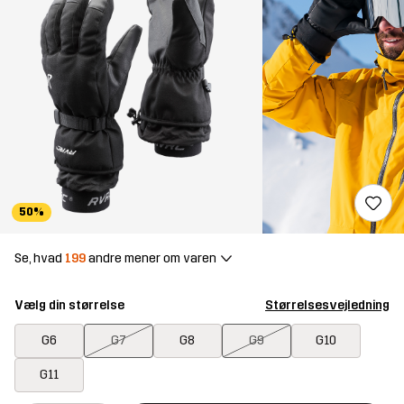
50%
Se, hvad
199
andre mener om varen
Vælg din størrelse
Størrelsesvejledning
G6
G7
G8
G9
G10
G11