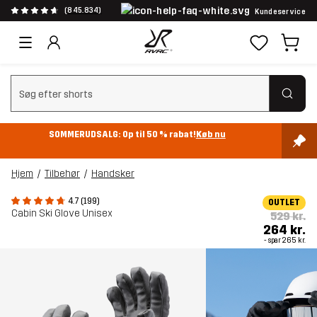
(845.834)
Kundeservice
Ryd søgning
SOMMERUDSALG: Op til 50 % rabat!
Køb nu
Hjem
Tilbehør
Handsker
4.7 (199)
OUTLET
Cabin Ski Glove Unisex
529 kr.
264 kr.
- spar
265 kr.