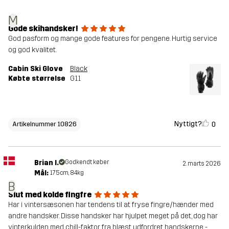
M
Gode skihandsker!
God pasform og mange gode features for pengene. Hurtig service
og god kvalitet.
Cabin Ski Glove
Black
Købte størrelse
G11
Nyttigt?
0
Artikelnummer 10826
Brian I.
Godkendt køber
2. marts 2026
Mål:
175cm, 84kg
B
Slut med kolde fingfre
Har i vintersæsonen har tendens til at fryse fingre/hænder med
andre handsker. Disse handsker har hjulpet meget på det, dog har
vinterkulden med chill-faktor fra blæst udfordret handskerne -