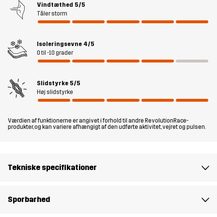
Vindtæthed
5/5
Tåler storm
Designet til
ALLROUND
ALPINT SKILØB
Isoleringsevne
4/5
Varenummer
10826_2001
0 til -10 grader
Slidstyrke
5/5
Høj slidstyrke
Værdien af funktionerne er angivet i forhold til andre RevolutionRace-
produkter, og kan variere afhængigt af den udførte aktivitet, vejret og pulsen.
Tekniske specifikationer
Sporbarhed