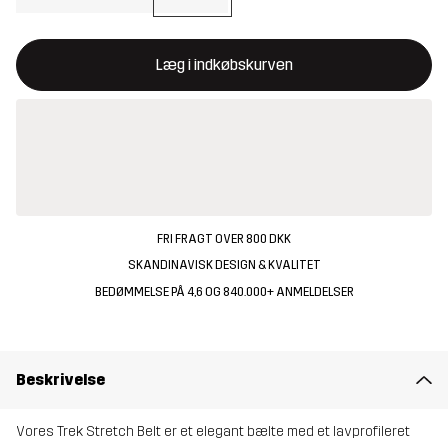
Denne knap åbner en modal, der bekræfter en ny vare i indkøbsk
{{size}} ikke tilgængelig
Læg i indkøbskurven
FRI FRAGT OVER 800 DKK
SKANDINAVISK DESIGN & KVALITET
BEDØMMELSE PÅ 4,6 OG 840.000+ ANMELDELSER
Beskrivelse
Vores Trek Stretch Belt er et elegant bælte med et lavprofileret