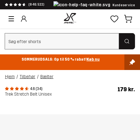
(846.522)
Kundeservice
Ryd søgning
SOMMERUDSALG: Op til 50 % rabat!
Køb nu
Hjem
Tilbehør
Bælter
179 kr.
4.6 (34)
Trek Stretch Belt Unisex