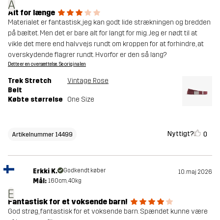
A
Alt for længe
Materialet er fantastisk, jeg kan godt lide strækningen og bredden
på bæltet. Men det er bare alt for langt for mig. Jeg er nødt til at
vikle det mere end halvvejs rundt om kroppen for at forhindre, at
overskydende flagrer rundt. Hvorfor er den så lang?
Dette er en oversættelse. Se originalen
Trek Stretch
Vintage Rose
Belt
Købte størrelse
One Size
Nyttigt?
0
Artikelnummer 14499
Erkki K.
Godkendt køber
10. maj 2026
Mål:
160cm, 40kg
E
Fantastisk for et voksende barn!
God strøg, fantastisk for et voksende barn. Spændet kunne være