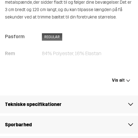
metalspænde, der sidder fladt til og følger dine bevægelser. Det er
3 cm bredt og 120 cm langt, og du kan tilpasse længden på få
sekunder ved at trimme bæltet til din foretrukne størrelse.
Pasform
REGULAR
Rem
84% Polyester, 16% Elastan
Spænde
100% Jern
Vis alt
Vægt
106g
Designet til
ALLROUND
Tekniske specifikationer
Varenummer
14499_2702
Sporbarhed