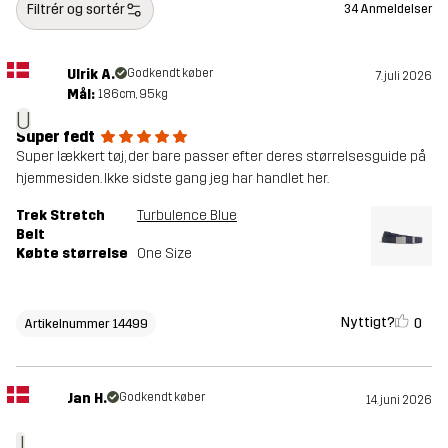
Filtrér og sortér
34 Anmeldelser
Ulrik A.
Godkendt køber
7. juli 2026
Mål:
186cm, 95kg
U
Super fedt
Super lækkert tøj, der bare passer efter deres størrelsesguide på
hjemmesiden. Ikke sidste gang jeg har handlet her.
Trek Stretch
Turbulence Blue
Belt
Købte størrelse
One Size
Nyttigt?
0
Artikelnummer 14499
Jan H.
Godkendt køber
14. juni 2026
J