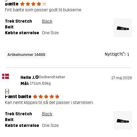
Bælte
Fint bælte som passer godt til bukserne
Trek Stretch
Black
Belt
Købte størrelse
One Size
Nyttigt?
1
Artikelnummer 14499
Helle J.
Godkendt køber
27. maj 2026
Mål:
173cm, 69kg
H
Pænt bælte
Kan nemt klippes til, så det passer i størrelsen.
Trek Stretch
Black
Belt
Købte størrelse
One Size