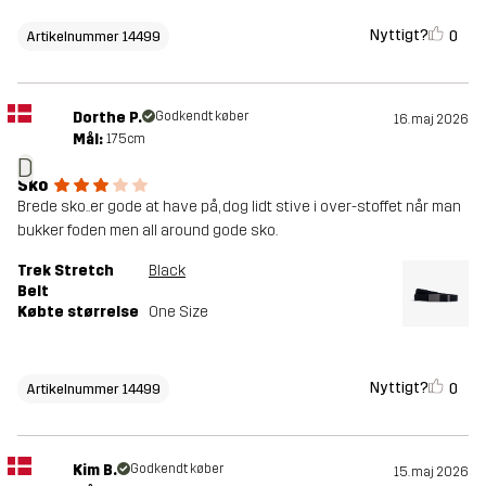
Nyttigt?
0
Artikelnummer 14499
Dorthe P.
Godkendt køber
16. maj 2026
Mål:
175cm
D
Sko
Brede sko..er gode at have på, dog lidt stive i over-stoffet når man
bukker foden men all around gode sko.
Trek Stretch
Black
Belt
Købte størrelse
One Size
Nyttigt?
0
Artikelnummer 14499
Kim B.
Godkendt køber
15. maj 2026