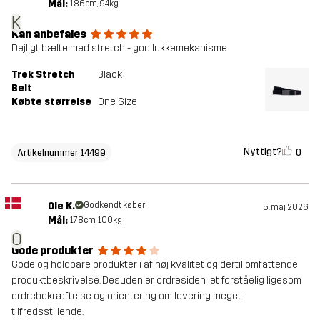
Mål:
186cm, 94kg
K
Kan anbefales
Dejligt bælte med stretch - god lukkemekanisme.
Trek Stretch
Black
Belt
Købte størrelse
One Size
Nyttigt?
0
Artikelnummer 14499
Ole K.
Godkendt køber
5. maj 2026
Mål:
178cm, 100kg
O
Gode produkter
Gode og holdbare produkter i af høj kvalitet og dertil omfattende
produktbeskrivelse. Desuden er ordresiden let forståelig ligesom
ordrebekræftelse og orientering om levering meget
tilfredsstillende.