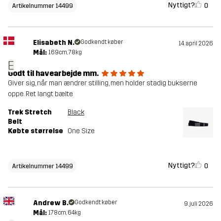
Nyttigt?
0
Artikelnummer 14499
Elisabeth N.
Godkendt køber
14. april 2026
Mål:
169cm, 78kg
E
Godt til havearbejde mm.
Giver sig, når man ændrer stilling, men holder stadig bukserne
oppe. Ret langt bælte
Trek Stretch
Black
Belt
Købte størrelse
One Size
Nyttigt?
0
Artikelnummer 14499
Andrew B.
Godkendt køber
9. juli 2026
Mål:
178cm, 64kg