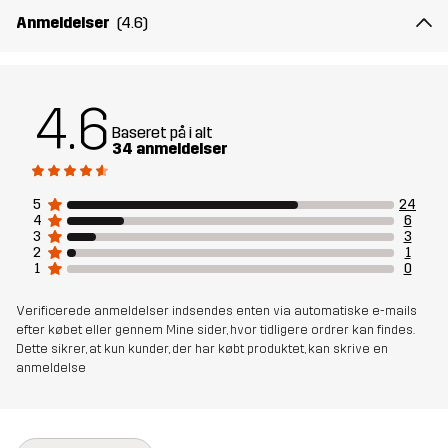
Anmeldelser
(4.6)
4.6
Baseret på i alt
34 anmeldelser
5
24
4
6
3
3
2
1
1
0
Verificerede anmeldelser indsendes enten via automatiske e-mails
efter købet eller gennem Mine sider, hvor tidligere ordrer kan findes.
Dette sikrer, at kun kunder, der har købt produktet, kan skrive en
anmeldelse