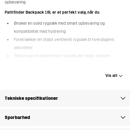
opbevaring.
Pathfinder Backpack 18L er et perfekt valg, når du:
Ønsker en solid rygsæk med smart opbevaring og
kompatibilitet med hydrering
Foretrækker en stabil, ventileret rygsæk til hverdagens
aktiviteter
Skal bruge en ergonomisk rygsæk, der følger kroppen
Pathfinder Backpack 18L er en smart, kompakt rygsæk, som er nem
at pakke og giver hurtig adgang til alt dit udstyr, med et
Vis alt
bæresystem, som er så ergonomisk, at du glemmer, at du
overhovedet har den på. Rygsækken kombinerer rent, funktionelt
design med en godt støttende, indvendig aluminiumsramme og et
Tekniske specifikationer
ventilerende meshpanel bagpå, der holder dig kølig og tør, selv på
de mest krævende vandreture. Justeringsstropperne og
hofteselen trækker den tæt til kroppen, så du opnår maksimal
Sporbarhed
stabilitet på turen. Hovedrummet har en gennemgående lynlås
foran, samt en indvendig og to udvendige netlommer, så den