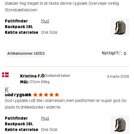
Glæder mig meget til at teste denne rygsæk. Overvejer virklig
Storebæltsbroen.
Pathfinder
Mud
Backpack 18L
Købte størrelse
One Size
Nyttigt?
0
Artikelnummer 14253
Kristina F.
Godkendt køber
4. marts 2026
Mål:
170cm, 68kg
K
God rygsæk
God rygsæk. Lidt lille i størrelsen, men pasformen er super god. Go
plads til drikkedunke i siderne.
Pathfinder
Mud
Backpack 18L
Købte størrelse
One Size