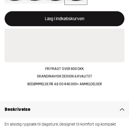
Denne knap åbner en modal, der bekræfter en ny vare i indkøbsk
{{size}} ikke tilgængelig
Læg i indkøbskurven
FRI FRAGT OVER 800 DKK
SKANDINAVISK DESIGN & KVALITET
BEDØMMELSE PÅ 4,6 OG 840.000+ ANMELDELSER
Beskrivelse
En alsidig rygsæk til dagsture, designet til komfort og kompakt