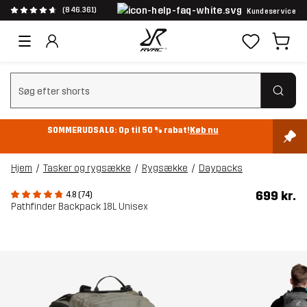
(846.361)
Kundeservice
Ryd søgning
SOMMERUDSALG: Op til 50 % rabat!
Køb nu
Hjem
Tasker og rygsække
Rygsække
Daypacks
699 kr.
4.8 (74)
Pathfinder Backpack 18L Unisex