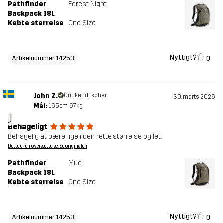
Pathfinder
Forest Night
Backpack 18L
Købte størrelse
One Size
Nyttigt?
0
Artikelnummer 14253
John Z.
Godkendt køber
30. marts 2026
Mål:
165cm, 67kg
J
Behageligt
Behagelig at bære, lige i den rette størrelse og let.
Dette er en oversættelse. Se originalen
Pathfinder
Mud
Backpack 18L
Købte størrelse
One Size
Nyttigt?
0
Artikelnummer 14253