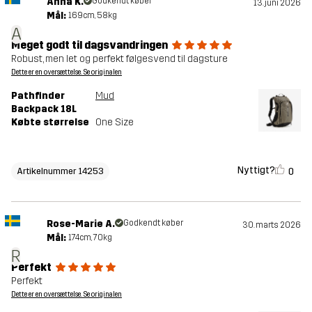
Anna K.
Godkendt køber
13. juni 2026
Mål:
169cm, 58kg
A
Meget godt til dagsvandringen
Robust, men let og perfekt følgesvend til dagsture
Dette er en oversættelse. Se originalen
Pathfinder
Mud
Backpack 18L
Købte størrelse
One Size
Nyttigt?
0
Artikelnummer 14253
Rose-Marie A.
Godkendt køber
30. marts 2026
Mål:
174cm, 70kg
R
Perfekt
Perfekt
Dette er en oversættelse. Se originalen