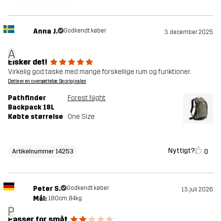
Anna J.
Godkendt køber
3. december 2025
A
Elsker det!
Virkelig god taske med mange forskellige rum og funktioner.
Dette er en oversættelse. Se originalen
Pathfinder
Forest Night
Backpack 18L
Købte størrelse
One Size
Nyttigt?
0
Artikelnummer 14253
Peter S.
Godkendt køber
13. juli 2026
Mål:
180cm, 84kg
P
Passer for småt