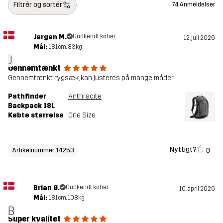
Filtrér og sortér
74 Anmeldelser
Vægt
903g
Jørgen M.
Godkendt køber
12. juli 2026
Bæredygtighed
Bluesign® approved
læs her
Mål:
181cm, 83kg
J
Gennemtænkt
Designet til
VANDRING
ALLROUND
Gennemtænkt rygsæk, kan justeres på mange måder
Pathfinder
Anthracite
Varenummer
14253_2891
Backpack 18L
Købte størrelse
One Size
Nyttigt?
0
Artikelnummer 14253
Brian Ø.
Godkendt køber
10. april 2026
Mål:
181cm, 108kg
B
Super kvalitet