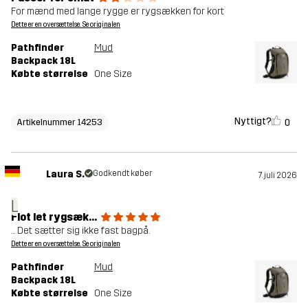
For mænd med lange rygge er rygsækken for kort
Dette er en oversættelse. Se originalen
Pathfinder
Mud
Backpack 18L
Købte størrelse
One Size
Nyttigt?
0
Artikelnummer 14253
Laura S.
Godkendt køber
7. juli 2026
L
Flot let rygsæk...
… Det sætter sig ikke fast bagpå.
Dette er en oversættelse. Se originalen
Pathfinder
Mud
Backpack 18L
Købte størrelse
One Size