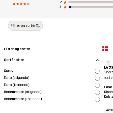
2
1
Filtrér og sortér
Filtrér og sortér
Sortér efter
T
Lett
Sprog
Snøre
Dato (stigende)
reel 
Dato (faldende)
Ease
Bedømmelse (stigende)
Shoe
Købte
Bedømmelse (faldende)
Arti