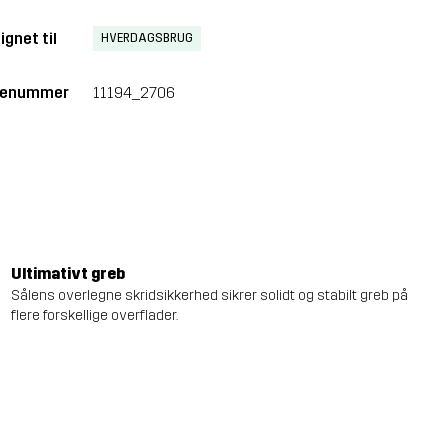
ignet til
HVERDAGSBRUG
renummer
11194_2706
Ultimativt greb
Sålens overlegne skridsikkerhed sikrer solidt og stabilt greb på
flere forskellige overflader.