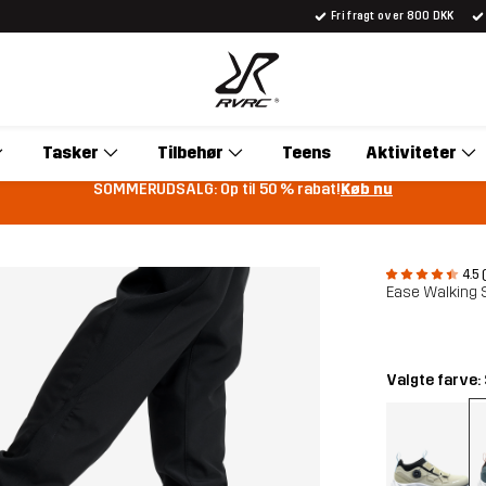
Fri fragt over 800 DKK
Tasker
Tilbehør
Teens
Aktiviteter
SOMMERUDSALG: Op til 50 % rabat!
Køb nu
4.5 
Ease Walking
Valgte farve: