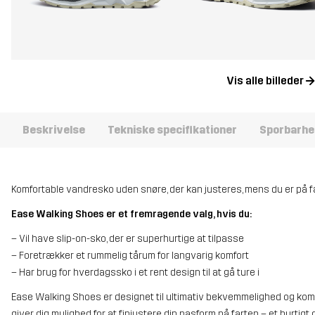
Vis alle billeder
Beskrivelse
Tekniske specifikationer
Sporbarhe
Komfortable vandresko uden snøre, der kan justeres, mens du er på f
Ease Walking Shoes er et fremragende valg, hvis du:
– Vil have slip-on-sko, der er superhurtige at tilpasse
– Foretrækker et rummelig tårum for langvarig komfort
– Har brug for hverdagssko i et rent design til at gå ture i
Ease Walking Shoes er designet til ultimativ bekvemmelighed og kom
giver dig mulighed for at finjustere din pasform på farten – et hurtigt d