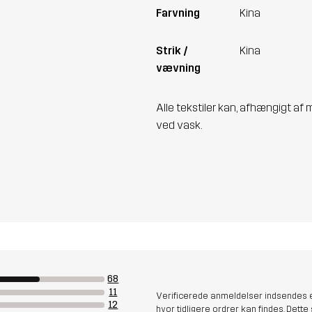
Farvning
Kina
Strik /
Kina
vævning
Alle tekstiler kan, afhængigt af 
ved vask.
68
11
Verificerede anmeldelser indsendes e
12
hvor tidligere ordrer kan findes. Dette 