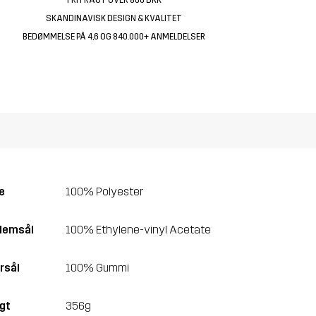
SKANDINAVISK DESIGN & KVALITET
BEDØMMELSE PÅ 4,6 OG 840.000+ ANMELDELSER
e
100% Polyester
lemsål
100% Ethylene-vinyl Acetate
rsål
100% Gummi
gt
356g