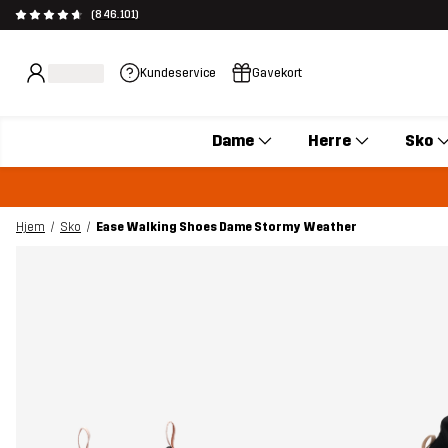
(846.101)
Kundeservice
Gavekort
Dame
Herre
Sko
Hjem
Sko
Ease Walking Shoes Dame Stormy Weather