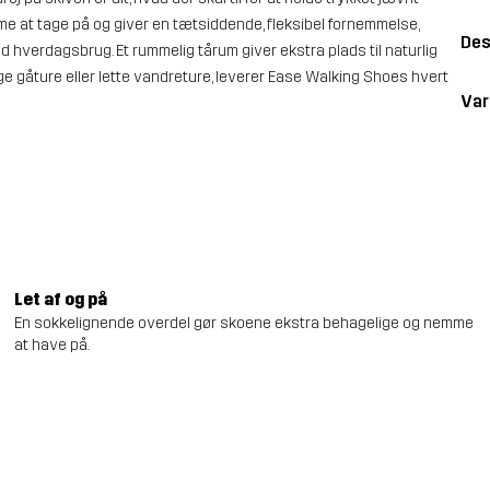
me at tage på og giver en tætsiddende, fleksibel fornemmelse,
Des
 hverdagsbrug. Et rummelig tårum giver ekstra plads til naturlig
e gåture eller lette vandreture, leverer Ease Walking Shoes hvert
Va
Let af og på
En sokkelignende overdel gør skoene ekstra behagelige og nemme
at have på.