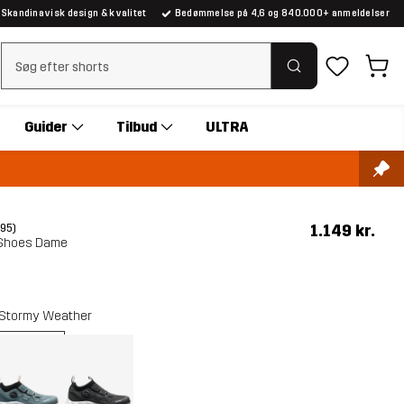
Skandinavisk design & kvalitet
Bedømmelse på 4,6 og 840.000+ anmeldelser
Ryd søgning
Guider
Tilbud
ULTRA
1.149 kr.
(95)
 Shoes Dame
Stormy Weather