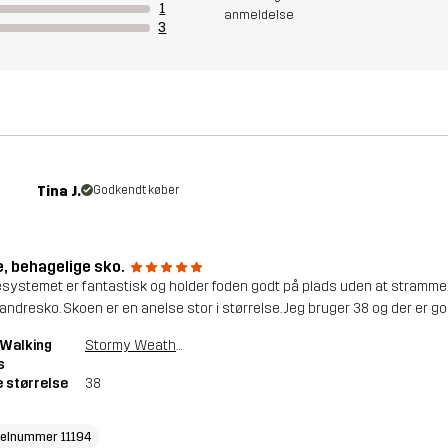
1
anmeldelse
3
Tina J.
Godkendt køber
e, behagelige sko.
systemet er fantastisk og holder foden godt på plads uden at stramme.
vandresko. Skoen er en anelse stor i størrelse. Jeg bruger 38 og der er go
 Walking
Stormy Weather
s
 størrelse
38
kelnummer 11194