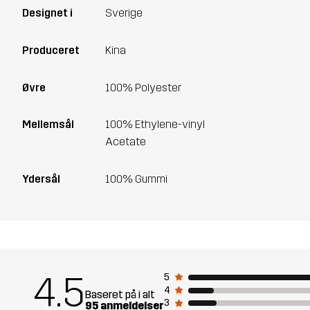
Designet i
Sverige
Produceret
Kina
Øvre
100% Polyester
Mellemsål
100% Ethylene-vinyl
Acetate
Ydersål
100% Gummi
4.5
5
4
Baseret på i alt
3
95 anmeldelser