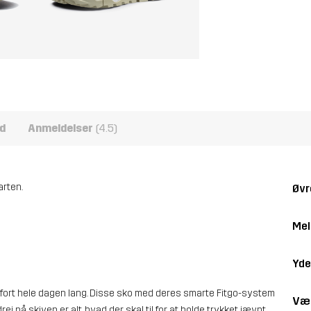
d
Anmeldelser
(4.5)
arten.
Øvr
Mel
Yde
fort hele dagen lang. Disse sko med deres smarte Fitgo-system
Væ
rej på skiven er alt, hvad der skal til for at holde trykket jævnt