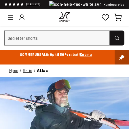
(846.212)
Kundeservice
Ryd søgning
SOMMERUDSALG: Op til 50 % rabat!
Køb nu
Hjem
Serie
Atlas