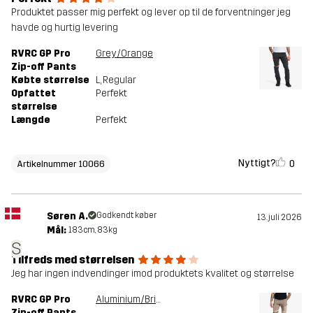
Produktet passer mig perfekt og lever op til de forventninger jeg
havde og hurtig levering
RVRC GP Pro
Grey/Orange
Zip-off Pants
Købte størrelse
L
, Regular
Opfattet
Perfekt
størrelse
Længde
Perfekt
Nyttigt?
0
Artikelnummer 10066
Søren A.
Godkendt køber
13. juli 2026
Mål:
183cm, 83kg
S
Tilfreds med størrelsen
Jeg har ingen indvendinger imod produktets kvalitet og størrelse
RVRC GP Pro
Aluminium/Brindle
Zip-off Pants