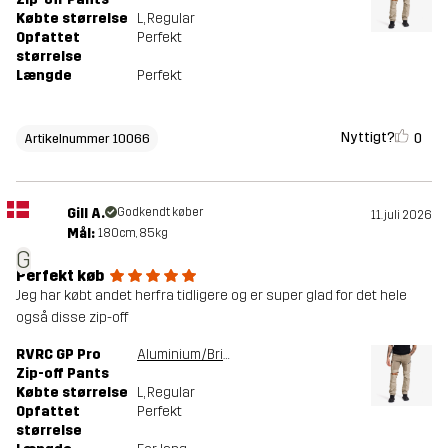
Købte størrelse
L
, Regular
Opfattet
Perfekt
størrelse
Længde
Perfekt
Nyttigt?
0
Artikelnummer 10066
Gill A.
Godkendt køber
11. juli 2026
Mål:
180cm, 85kg
G
Perfekt køb
Jeg har købt andet herfra tidligere og er super glad for det hele
også disse zip-off
RVRC GP Pro
Aluminium/Brindle
Zip-off Pants
Købte størrelse
L
, Regular
Opfattet
Perfekt
størrelse