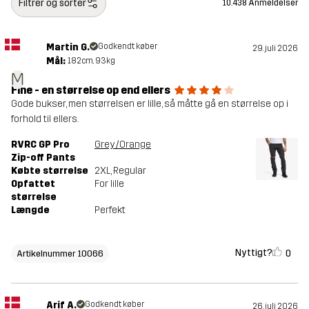
Filtrér og sortér
10.438 Anmeldelser
Martin G.
Godkendt køber
29. juli 2026
Mål:
182cm, 93kg
M
Fine - en størrelse op end ellers
Gode bukser, men størrelsen er lille, så måtte gå en størrelse op i
forhold til ellers.
RVRC GP Pro
Grey/Orange
Zip-off Pants
Købte størrelse
2XL
, Regular
Opfattet
For lille
størrelse
Længde
Perfekt
Nyttigt?
0
Artikelnummer 10066
Arif A.
Godkendt køber
26. juli 2026