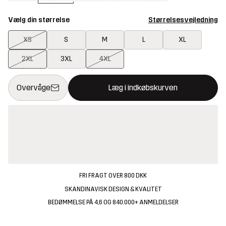
Vælg din størrelse
Størrelsesvejledning
XS
S
M
L
XL
2XL
3XL
4XL
Denne knap åbner en modal, der bekræfter en ny vare i indkøbsk
{{size}} ikke tilgængelig
Overvåge
Læg i indkøbskurven
FRI FRAGT OVER 800 DKK
SKANDINAVISK DESIGN & KVALITET
BEDØMMELSE PÅ 4,6 OG 840.000+ ANMELDELSER