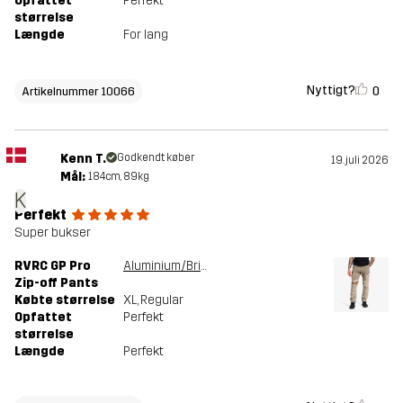
Opfattet
Perfekt
størrelse
Længde
For lang
Nyttigt?
0
Artikelnummer 10066
Kenn T.
Godkendt køber
19. juli 2026
Mål:
184cm, 89kg
K
Perfekt
Super bukser
RVRC GP Pro
Aluminium/Brindle
Zip-off Pants
Købte størrelse
XL
, Regular
Opfattet
Perfekt
størrelse
Længde
Perfekt