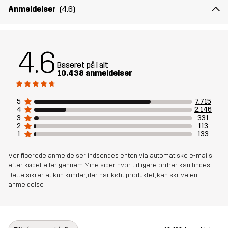
Materiale 2
88% Polyamid, 12% Elastan
Anmeldelser
(4.6)
For
90% Polyester, 10% Bomuld
4.6
Mesh
100% Polyester
Baseret på i alt
10.438 anmeldelser
Vægt
576 g i størrelse Medium
5
7.715
4
2.146
Designet til
ALLROUND
VANDRING
3
331
2
113
1
133
Varenummer
10066_2001
Verificerede anmeldelser indsendes enten via automatiske e-mails
efter købet eller gennem Mine sider, hvor tidligere ordrer kan findes.
Dette sikrer, at kun kunder, der har købt produktet, kan skrive en
anmeldelse