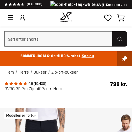
(846.380)
Kundeservice
Ryd søgning
SOMMERUDSALG: Op til 50 % rabat!
Køb nu
Hjem
Herre
Bukser
Zip-off-bukser
799 kr.
4.6 (10.438)
RVRC GP Pro Zip-off Pants Herre
Modellen er iført