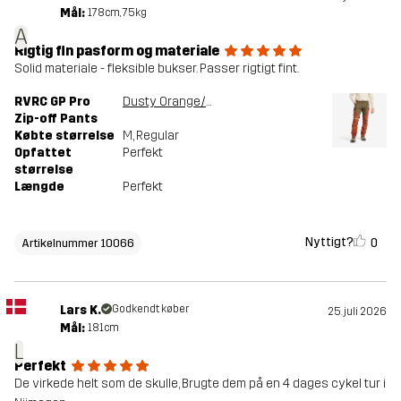
Mål:
178cm, 75kg
A
Rigtig fin pasform og materiale
Solid materiale - fleksible bukser. Passer rigtigt fint.
RVRC GP Pro
Dusty Orange/Light MossGray
Zip-off Pants
Købte størrelse
M
, Regular
Opfattet
Perfekt
størrelse
Længde
Perfekt
Nyttigt?
0
Artikelnummer 10066
Lars K.
Godkendt køber
25. juli 2026
Mål:
181cm
L
Perfekt
De virkede helt som de skulle, Brugte dem på en 4 dages cykel tur i