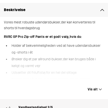
Beskrivelse
Vores mest robuste udendørsbukser, der kan konverteres til
shorts til hverdagsbrug.
RVRC GP Pro Zip-off Pants er et godt valg, hvis du:
Holder af bekvemmeligheden ved at have udendørsbukser
og -shorts i ét
Ønsker dig et par allround-bukser, der kan bruges både i
køligt og varmt vejr
Udsætter dit friluftstøj for en hel del slitage
Sætter pris på at have mange lommevalg og smarte
funktioner
Vis alt
RVRC GP Pro Zip-off Pants er de konvertible udendørsbukser, der
kan forvandles til shorts på et splitsekund. Disse multifunktionelle
friluftsbukser har aftagelige bukseben, der lynes af ved knæene,
Vandbestandighed
2/5