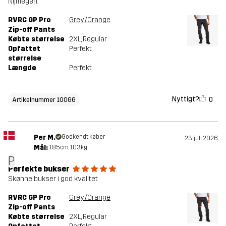
Nijmegen.
RVRC GP Pro
Grey/Orange
Zip-off Pants
Købte størrelse
2XL
, Regular
Opfattet
Perfekt
størrelse
Længde
Perfekt
Nyttigt?
0
Artikelnummer 10066
Per M.
Godkendt køber
23. juli 2026
Mål:
185cm, 103kg
P
Perfekte bukser
Skønne bukser i god kvalitet
RVRC GP Pro
Grey/Orange
Zip-off Pants
Købte størrelse
2XL
, Regular