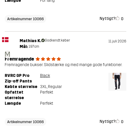
Længde
For lang
Nyttigt?
0
Artikelnummer 10066
Mathias K.
Godkendt køber
11. juli 2026
Mål:
197cm
M
Fremragende
Fremragende bukser. Slidstærke og med mange gode funktioner.
RVRC GP Pro
Black
Zip-off Pants
Købte størrelse
3XL
, Regular
Opfattet
Perfekt
størrelse
Længde
Perfekt
Nyttigt?
0
Artikelnummer 10066