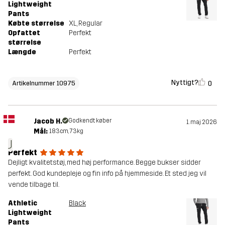
Lightweight
Pants
Købte størrelse
XL
, Regular
Opfattet
Perfekt
størrelse
Længde
Perfekt
Nyttigt?
0
Artikelnummer 10975
Jacob H.
Godkendt køber
1. maj 2026
Mål:
183cm, 73kg
J
Perfekt
Dejligt kvalitetstøj, med høj performance. Begge bukser sidder
perfekt. God kundepleje og fin info på hjemmeside. Et sted jeg vil
vende tilbage til.
Athletic
Black
Lightweight
Pants