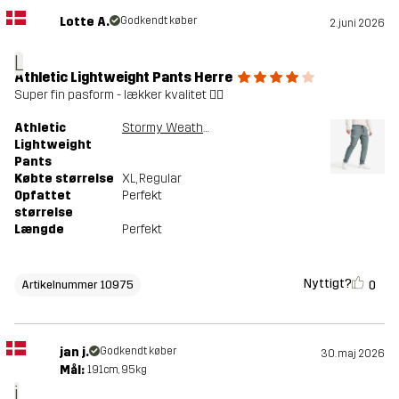
Lotte A.
Godkendt køber
2. juni 2026
L
Athletic Lightweight Pants Herre
Super fin pasform - lækker kvalitet 👍🏻
Athletic
Stormy Weather
Lightweight
Pants
Købte størrelse
XL
, Regular
Opfattet
Perfekt
størrelse
Længde
Perfekt
Nyttigt?
0
Artikelnummer 10975
jan j.
Godkendt køber
30. maj 2026
Mål:
191cm, 95kg
j