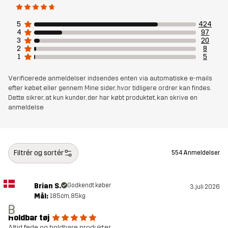
Bæredygtighed
Oplysninger om genanvendelse
5
424
læs her
4
97
3
20
Bluesign® approved
læs her
2
8
1
5
Designet til
ALLROUND
LØB OG TRÆNING
Verificerede anmeldelser indsendes enten via automatiske e-mails
efter købet eller gennem Mine sider, hvor tidligere ordrer kan findes.
Dette sikrer, at kun kunder, der har købt produktet, kan skrive en
Varenummer
10975_2370
anmeldelse
Filtrér og sortér
554 Anmeldelser
Brian S.
Godkendt køber
3. juli 2026
Mål:
185cm, 85kg
B
Holdbar tøj
Altid fede og holdbare produkter