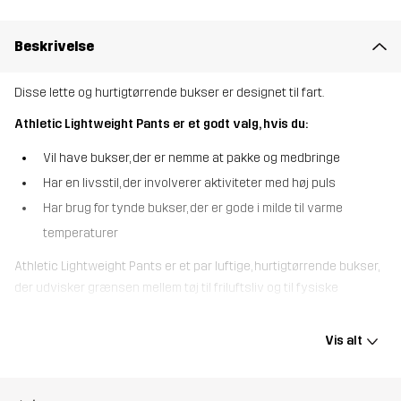
Beskrivelse
Disse lette og hurtigtørrende bukser er designet til fart.
Athletic Lightweight Pants er et godt valg, hvis du:
Vil have bukser, der er nemme at pakke og medbringe
Har en livsstil, der involverer aktiviteter med høj puls
Har brug for tynde bukser, der er gode i milde til varme
temperaturer
Athletic Lightweight Pants er et par luftige, hurtigtørrende bukser,
der udvisker grænsen mellem tøj til friluftsliv og til fysiske
aktiviteter. Disse ventilerende pull-on-bukser har et enkelt, men
funktionelt design, der er rettet mod aktiviteter, der øger pulsen. De
Vis alt
er fremstillet af genbrugsmaterialer med høj åndbarhed, som
transporterer fugt væk og holder dig kølig og tør i varmt vejr.
Bukserne har elastik i taljen og manchetter for en behagelig