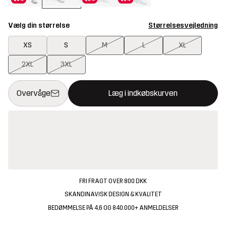
Vælg din størrelse
Størrelsesvejledning
XS
S
M
L
XL
2XL
3XL
Denne knap åbner en modal, der bekræfter en ny vare i indkøbsk
{{size}} ikke tilgængelig
Overvåge
Læg i indkøbskurven
FRI FRAGT OVER 800 DKK
SKANDINAVISK DESIGN & KVALITET
BEDØMMELSE PÅ 4,6 OG 840.000+ ANMELDELSER