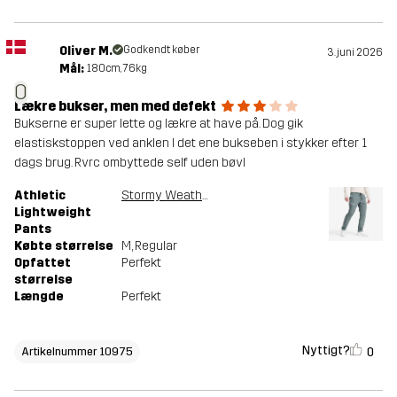
Oliver M.
Godkendt køber
3. juni 2026
Mål:
180cm, 76kg
O
Lækre bukser, men med defekt
Bukserne er super lette og lækre at have på. Dog gik
elastiskstoppen ved anklen I det ene bukseben i stykker efter 1
dags brug. Rvrc ombyttede self uden bøvl
Athletic
Stormy Weather
Lightweight
Pants
Købte størrelse
M
, Regular
Opfattet
Perfekt
størrelse
Længde
Perfekt
Nyttigt?
0
Artikelnummer 10975