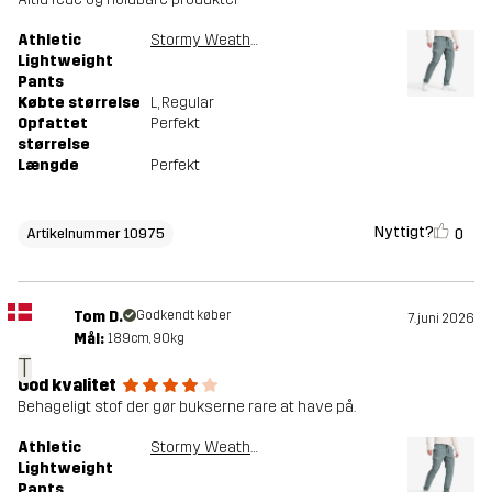
Athletic
Stormy Weather
Lightweight
Pants
Købte størrelse
L
, Regular
Opfattet
Perfekt
størrelse
Længde
Perfekt
Nyttigt?
0
Artikelnummer 10975
Tom D.
Godkendt køber
7. juni 2026
Mål:
189cm, 90kg
T
God kvalitet
Behageligt stof der gør bukserne rare at have på.
Athletic
Stormy Weather
Lightweight
Pants