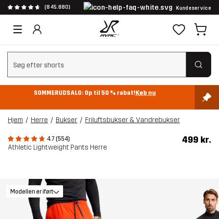
(845.880)
Kundeservice
Ryd søgning
SOMMERUDSALG: Op til 50 % rabat!
Køb nu
Hjem
Herre
Bukser
Friluftsbukser & Vandrebukser
499 kr.
4.7 (554)
Athletic Lightweight Pants Herre
Modellen er iført