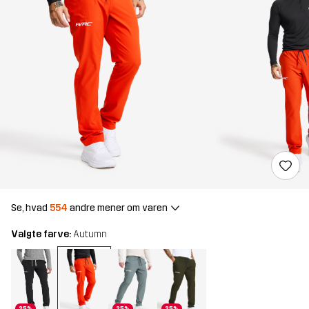
Se, hvad
554
andre mener om varen
Valgte farve:
Autumn
25%
25%
25%