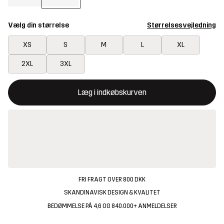
Vælg din størrelse
Størrelsesvejledning
XS
S
M
L
XL
2XL
3XL
Denne knap åbner en modal, der bekræfter en ny vare i indkøbsk
{{size}} ikke tilgængelig
Læg i indkøbskurven
FRI FRAGT OVER 800 DKK
SKANDINAVISK DESIGN & KVALITET
BEDØMMELSE PÅ 4,6 OG 840.000+ ANMELDELSER