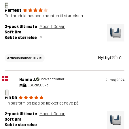
E
Perfekt
God produkt passede næsten til størrelsen
2-pack Ultimate
Moonlit Ocean/Grey Melange
Soft Bra
Købte størrelse
M
Nyttigt?
0
Artikelnummer 10715
Hanna J.
Godkendt køber
21. maj 2024
Mål:
160cm, 63kg
H
Fin bh
Fin pasform og blød og lækker at have på.
2-pack Ultimate
Moonlit Ocean/Grey Melange
Soft Bra
Købte størrelse
L