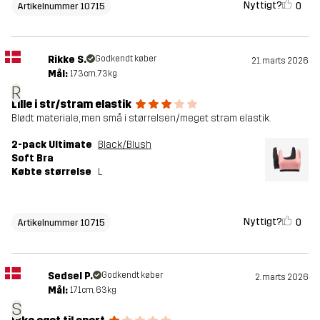
Nyttigt?
0
Artikelnummer 10715
Rikke S.
Godkendt køber
21. marts 2026
Mål:
173cm, 73kg
R
Lille i str/stram elastik
Blødt materiale, men små i størrelsen/meget stram elastik.
2-pack Ultimate
Black/Blush
Soft Bra
Købte størrelse
L
Nyttigt?
0
Artikelnummer 10715
Sedsel P.
Godkendt køber
2. marts 2026
Mål:
171cm, 63kg
S