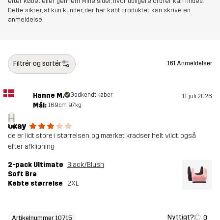
efter købet eller gennem Mine sider, hvor tidligere ordrer kan findes.
Dette sikrer, at kun kunder, der har købt produktet, kan skrive en
anmeldelse
Filtrér og sortér
161 Anmeldelser
Hanne M.
Godkendt køber
11. juli 2026
Mål:
169cm, 97kg
H
Okay
de er lidt store i størrelsen, og mærket kradser helt vildt. også
efter afklipning
2-pack Ultimate
Black/Blush
Soft Bra
Købte størrelse
2XL
Nyttigt?
0
Artikelnummer 10715