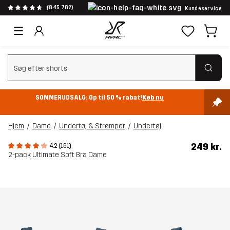
(845.782)
Kundeservice
Ryd søgning
SOMMERUDSALG: Op til 50 % rabat!
Køb nu
Hjem
Dame
Undertøj & Strømper
Undertøj
249 kr.
4.2 (161)
2-pack Ultimate Soft Bra Dame