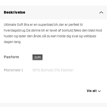
Beskrivelse
Ultimate Soft Bra er en superblød bh, der er perfekt til
hverdagsbrug. Da denne bh er lavet af bomuld, føles den blød mod
huden og lader den ånde, så du kan holde dig sval og veltilpas
dagen lang.
Pasform
SLIM
Materiale 1
95% Bomuld, 5% Elastan
Vægt
85 g i størrelse Medium
Vis alt
Designet til
ALLROUND