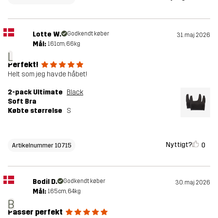
Lotte W.
Godkendt køber
31. maj 2026
Mål:
161cm, 66kg
L
Perfekt!
Helt som jeg havde håbet!
2-pack Ultimate
Black
Soft Bra
Købte størrelse
S
Nyttigt?
0
Artikelnummer 10715
Bodil D.
Godkendt køber
30. maj 2026
Mål:
165cm, 64kg
B
Passer perfekt