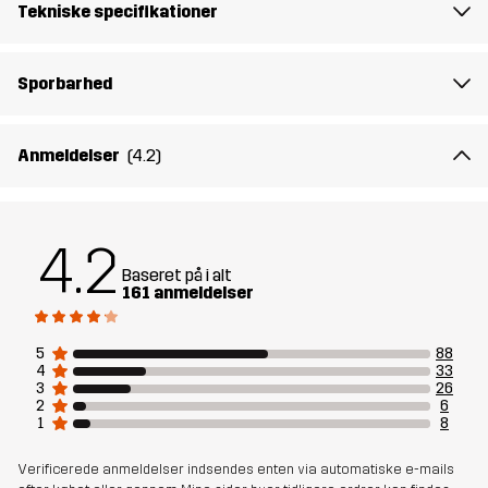
Varenummer
10715_4685
Tekniske specifikationer
Sporbarhed
Anmeldelser
(4.2)
4.2
Baseret på i alt
161 anmeldelser
5
88
4
33
3
26
2
6
1
8
Verificerede anmeldelser indsendes enten via automatiske e-mails