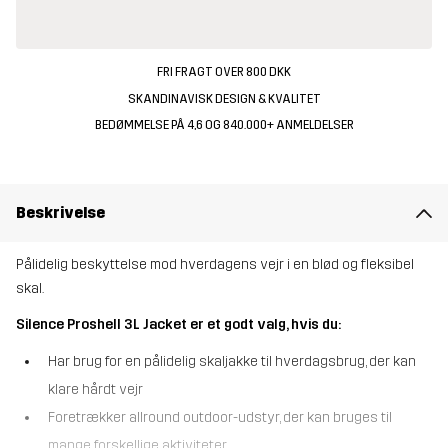
FRI FRAGT OVER 800 DKK
SKANDINAVISK DESIGN & KVALITET
BEDØMMELSE PÅ 4,6 OG 840.000+ ANMELDELSER
Beskrivelse
Pålidelig beskyttelse mod hverdagens vejr i en blød og fleksibel
skal.
Silence Proshell 3L Jacket er et godt valg, hvis du:
Har brug for en pålidelig skaljakke til hverdagsbrug, der kan
klare hårdt vejr
Foretrækker allround outdoor-udstyr, der kan bruges til
mange forskellige aktiviteter