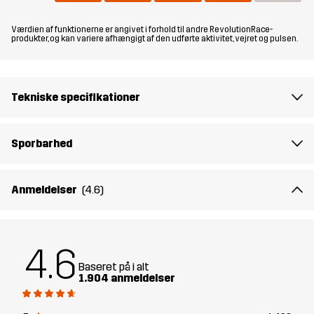
Pasform
REGULAR
Værdien af funktionerne er angivet i forhold til andre RevolutionRace-
produkter, og kan variere afhængigt af den udførte aktivitet, vejret og pulsen.
Materiale
100% Polyester (Genanvendt)
Materialebagside
100% Polyester
Tekniske specifikationer
For 1
95% Polyester (Genanvendt), 5%
Sporbarhed
Polyester
For 2
100% Polyester (Genanvendt)
Anmeldelser
(4.6)
Membran
Vandsøjle: 20 000 mm
Åndbarhed: 10 000 g/m²/24h
4.6
Baseret på i alt
Vægt
665 g i størrelse Medium
1.904 anmeldelser