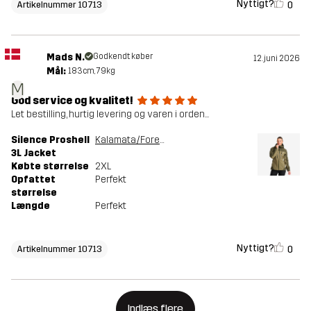
Nyttigt?
0
Artikelnummer 10713
Mads N.
Godkendt køber
12. juni 2026
Mål:
183cm, 79kg
M
God service og kvalitet!
Let bestilling, hurtig levering og varen i orden...
Silence Proshell
Kalamata/Forest Night
3L Jacket
Købte størrelse
2XL
Opfattet
Perfekt
størrelse
Længde
Perfekt
Nyttigt?
0
Artikelnummer 10713
Indlæs flere