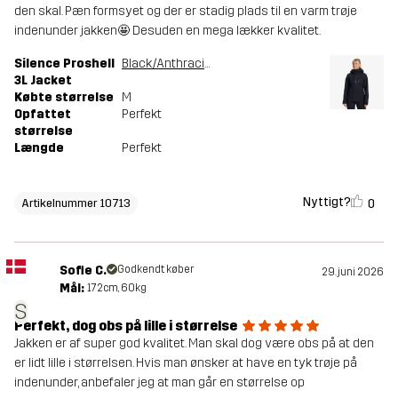
den skal. Pæn formsyet og der er stadig plads til en varm trøje
indenunder jakken🤩 Desuden en mega lækker kvalitet.
Silence Proshell
Black/Anthracite
3L Jacket
Købte størrelse
M
Opfattet
Perfekt
størrelse
Længde
Perfekt
Nyttigt?
0
Artikelnummer 10713
Sofie C.
Godkendt køber
29. juni 2026
Mål:
172cm, 60kg
S
Perfekt, dog obs på lille i størrelse
Jakken er af super god kvalitet. Man skal dog være obs på at den
er lidt lille i størrelsen. Hvis man ønsker at have en tyk trøje på
indenunder, anbefaler jeg at man går en størrelse op