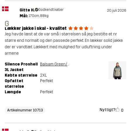
Gitte H.
Godkendt køber
20. juli 2026
Mål:
170cm, 88kg
G
Lækker jakke i skal - kvalitet
Jeg havde læst at de var små i størrelsen så jeg bestilte et nr
større end normalt og den passede perfekt. En lækker solid jakke
der er vandtæt. Lækkert med mulighed for udluftning under
armene
Silence Proshell
Balsam Green/Shadow
3L Jacket
Købte størrelse
2XL
Opfattet
Perfekt
størrelse
Længde
Perfekt
Nyttigt?
0
Artikelnummer 10713