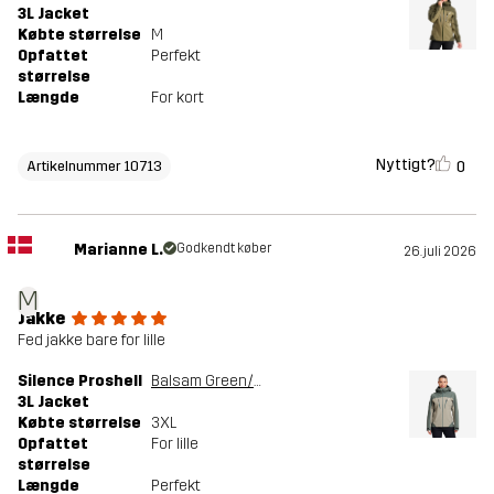
3L Jacket
Købte størrelse
M
Opfattet
Perfekt
størrelse
Længde
For kort
Nyttigt?
0
Artikelnummer 10713
Marianne L.
Godkendt køber
26. juli 2026
M
Jakke
Fed jakke bare for lille
Silence Proshell
Balsam Green/Shadow
3L Jacket
Købte størrelse
3XL
Opfattet
For lille
størrelse
Længde
Perfekt