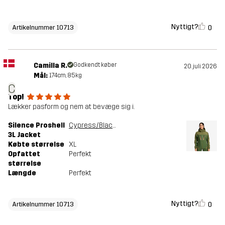
Nyttigt?
0
Artikelnummer 10713
Camilla R.
Godkendt køber
20. juli 2026
Mål:
174cm, 85kg
C
Top!
Lækker pasform og nem at bevæge sig i.
Silence Proshell
Cypress/Black Forest
3L Jacket
Købte størrelse
XL
Opfattet
Perfekt
størrelse
Længde
Perfekt
Nyttigt?
0
Artikelnummer 10713