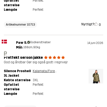
Opfattet
Perfekt
størrelse
Længde
Perfekt
Nyttigt?
0
Artikelnummer 10713
Paw S.
Godkendt køber
14. juni 2026
Mål:
168cm, 90kg
P
Pretfekt serson jakke
God og åndbar Gør sig også godt i regnvejr
Silence Proshell
Kalamata/Forest Night
3L Jacket
Købte størrelse
3XL
Opfattet
Perfekt
størrelse
Længde
Perfekt