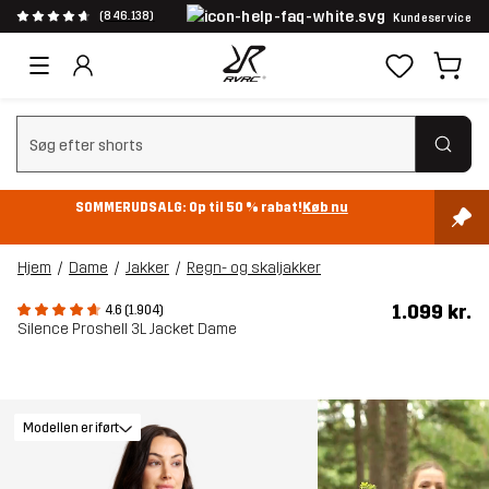
(846.138)
Kundeservice
Ryd søgning
SOMMERUDSALG: Op til 50 % rabat!
Køb nu
Hjem
Dame
Jakker
Regn- og skaljakker
1.099 kr.
4.6 (1.904)
Silence Proshell 3L Jacket Dame
Modellen er iført