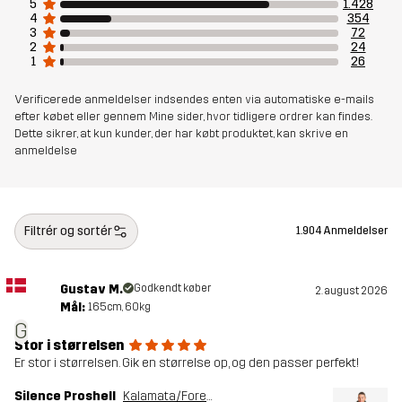
Designet til
VANDRING
ALLROUND
5
1.428
4
354
3
72
2
24
Varenummer
10713_4524
1
26
Verificerede anmeldelser indsendes enten via automatiske e-mails
efter købet eller gennem Mine sider, hvor tidligere ordrer kan findes.
Dette sikrer, at kun kunder, der har købt produktet, kan skrive en
anmeldelse
Filtrér og sortér
1.904 Anmeldelser
Gustav M.
Godkendt køber
2. august 2026
Mål:
165cm, 60kg
G
Stor i størrelsen
Er stor i størrelsen. Gik en størrelse op, og den passer perfekt!
Silence Proshell
Kalamata/Forest Night