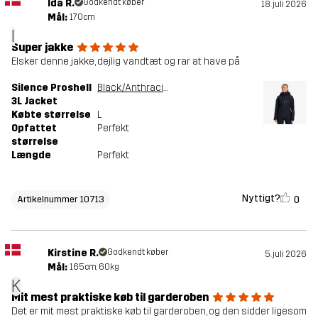
Ida R.
Godkendt køber
18. juli 2026
Mål:
170cm
I
Super jakke
Elsker denne jakke, dejlig vandtæt og rar at have på
Silence Proshell
Black/Anthracite
3L Jacket
Købte størrelse
L
Opfattet
Perfekt
størrelse
Længde
Perfekt
Nyttigt?
0
Artikelnummer 10713
Kirstine R.
Godkendt køber
5. juli 2026
Mål:
165cm, 60kg
K
Mit mest praktiske køb til garderoben
Det er mit mest praktiske køb til garderoben, og den sidder ligesom