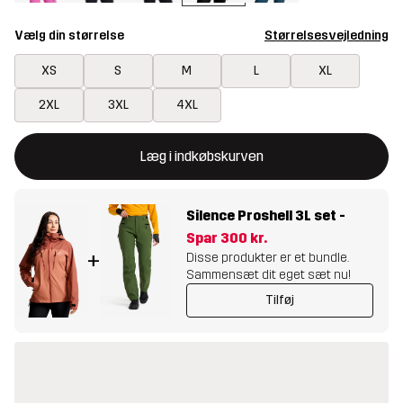
Vælg din størrelse
Størrelsesvejledning
XS
S
M
L
XL
2XL
3XL
4XL
Denne knap åbner en modal, der bekræfter en ny vare i indkøbsk
{{size}} ikke tilgængelig
Læg i indkøbskurven
Silence Proshell 3L set
-
Spar
300 kr.
+
Disse produkter er et bundle.
Sammensæt dit eget sæt nu!
Tilføj