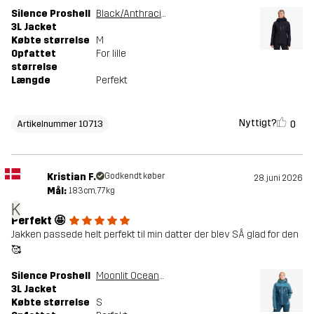
Silence Proshell
Black/Anthracite
3L Jacket
Købte størrelse
M
Opfattet
For lille
størrelse
Længde
Perfekt
Nyttigt?
0
Artikelnummer 10713
Kristian F.
Godkendt køber
28. juni 2026
Mål:
183cm, 77kg
K
Perfekt 🤩
Jakken passede helt perfekt til min datter der blev SÅ glad for den
🥰
Silence Proshell
Moonlit Ocean/Blue Ashes
3L Jacket
Købte størrelse
S