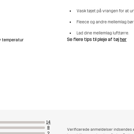
Vask tøjet på vrangen for at u
Fleece og andre mellemlag bør
Lad dine mellemlag lufttørre.
Se flere tips til pleje af tøj
her
v temperatur
14
8
Verificerede anmeldelser indsendes e
2