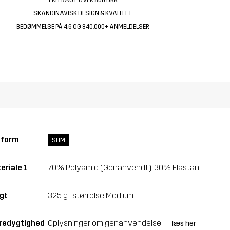
SKANDINAVISK DESIGN & KVALITET
BEDØMMELSE PÅ 4,6 OG 840.000+ ANMELDELSER
sform
SLIM
eriale 1
70% Polyamid (Genanvendt), 30% Elastan
gt
325 g i størrelse Medium
edygtighed
Oplysninger om genanvendelse
læs her