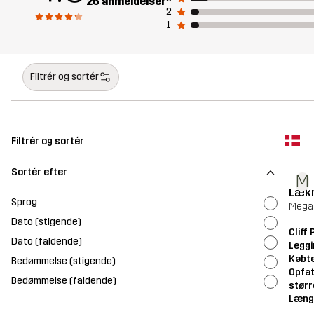
26 anmeldelser
2
1
Filtrér og sortér
Filtrér og sortér
Sortér efter
M
Lækr
Sprog
Mega 
Dato (stigende)
Cliff
Dato (faldende)
Legg
Købte
Bedømmelse (stigende)
Opfat
Bedømmelse (faldende)
størr
Læng