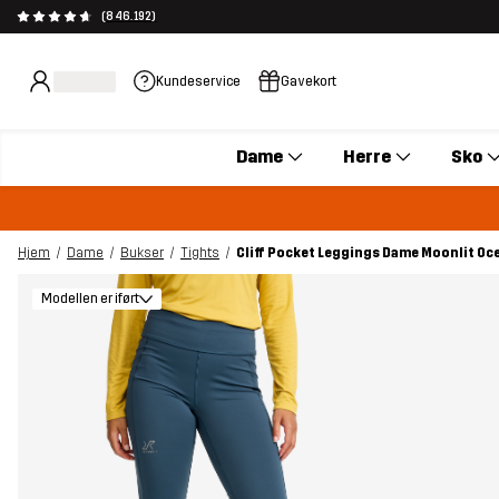
(846.192)
Kundeservice
Gavekort
Dame
Herre
Sko
Hjem
Dame
Bukser
Tights
Cliff Pocket Leggings Dame Moonlit Oc
Modellen er iført