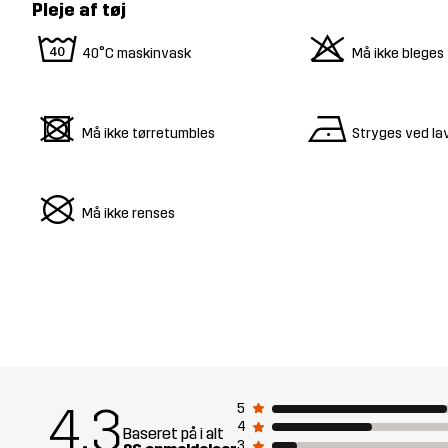
Pleje af tøj
8
o
40°C maskinvask
Må ikke bleges
d
n
Må ikke tørretumbles
Stryges ved la
U
Må ikke renses
4.3
5
4
Baseret på i alt
3