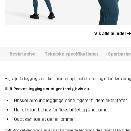
Vis alle billeder
Beskrivelse
Tekniske specifikationer
Sporbarhe
Højtaljede leggings, der kombinerer optimal stretch og udendørs brug
Cliff Pocket-leggings er et godt valg, hvis du:
Ønsker allround leggings, der fungerer til flere aktiviteter
Har et stort behov for fleksibilitet og åndbarhed
Godt kan lide, at der er lommer i.
Cliff Pocket-leggings er et par højtaljede leggings designet til kvinde