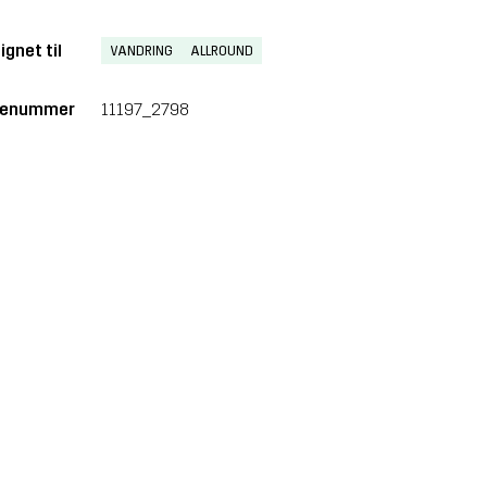
ignet til
VANDRING
ALLROUND
renummer
11197_2798