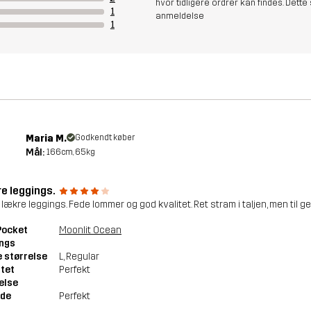
hvor tidligere ordrer kan findes. Dette 
1
anmeldelse
1
Maria M.
Godkendt køber
Mål:
166cm, 65kg
e leggings.
lækre leggings. Fede lommer og god kvalitet. Ret stram i taljen, men til
 Pocket
Moonlit Ocean
ings
 størrelse
L
, Regular
tet
Perfekt
else
de
Perfekt