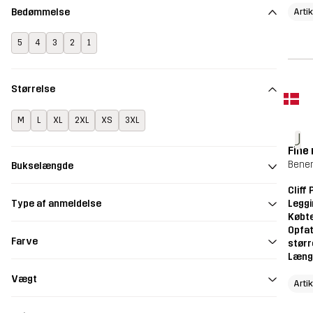
Bedømmelse
Arti
5
4
3
2
1
Størrelse
M
L
XL
2XL
XS
3XL
J
Fine
Benen
Bukselængde
Cliff
Legg
Type af anmeldelse
Købte
Opfat
Farve
størr
Læng
Vægt
Arti