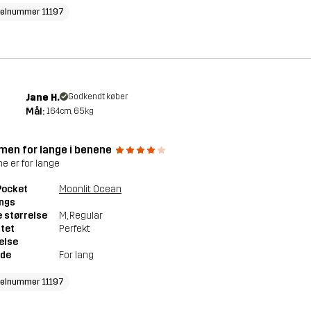
kelnummer 11197
Jane H.
Godkendt køber
Mål:
164cm, 65kg
 men for lange i benene
e er for lange
 Pocket
Moonlit Ocean
ings
 størrelse
M
, Regular
tet
Perfekt
else
de
For lang
kelnummer 11197