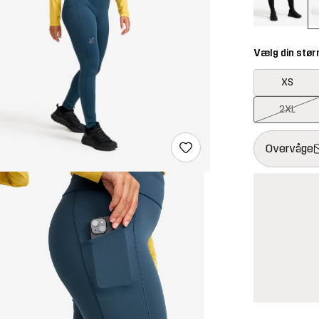
Vælg din stør
XS
2XL
Denne knap åb
{{size}} ikke 
Overvåge