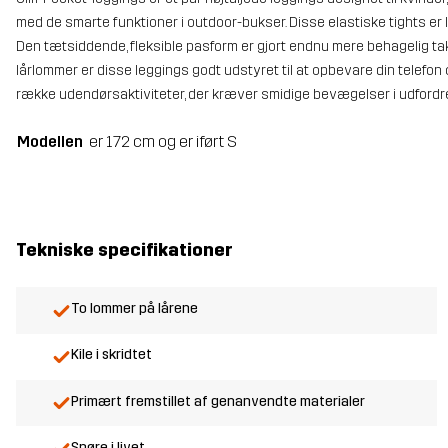
med de smarte funktioner i outdoor-bukser. Disse elastiske tights er 
Den tætsiddende, fleksible pasform er gjort endnu mere behagelig takk
lårlommer er disse leggings godt udstyret til at opbevare din telefon 
række udendørsaktiviteter, der kræver smidige bevægelser i udfordren
Modellen
er 172 cm og er iført S
Tekniske specifikationer
To lommer på lårene
Kile i skridtet
Primært fremstillet af genanvendte materialer
Snøre i livet