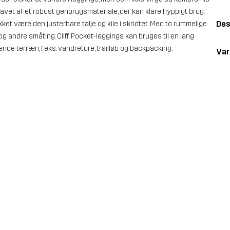
lavet af et robust genbrugsmateriale, der kan klare hyppigt brug.
Des
et være den justerbare talje og kile i skridtet. Med to rummelige
og andre småting. Cliff Pocket-leggings kan bruges til en lang
de terræn, f.eks. vandreture, trailløb og backpacking.
Va