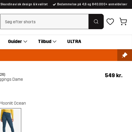
Skandinavisk design & kvalitet
Bedømmelse på 4,6 og 840.000+ anmeldelser
Ryd søgning
Guider
Tilbud
ULTRA
549 kr.
(26)
eggings Dame
Moonlit Ocean