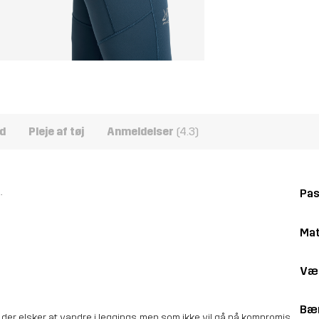
d
Pleje af tøj
Anmeldelser
(4.3)
.
Pa
Mat
Væ
Bær
r, der elsker at vandre i leggings, men som ikke vil gå på kompromis