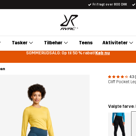
Fri fragt over 800 DKK
Tasker
Tilbehør
Teens
Aktiviteter
SOMMERUDSALG: Op til 50 % rabat!
Køb nu
ean
4.3 
Cliff Pocket L
Valgte farve: