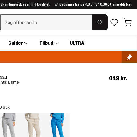
Skandinavisk design & kvalitet
Bedømmelse på 4,6 og 840.000+ anmeldelser
Ryd søgning
Guider
Tilbud
ULTRA
449 kr.
(331)
ants Dame
Black