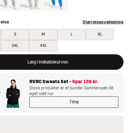
relse
Størrelsesvejledning
S
M
L
XL
3XL
4XL
ner en modal, der bekræfter en ny vare i indkøbskurven
tilgængelig
Læg i indkøbskurven
RVRC Sweats Set
-
Spar
136 kr.
Disse produkter er et bundle. Sammensæt dit
+
eget sæt nu!
Tilføj