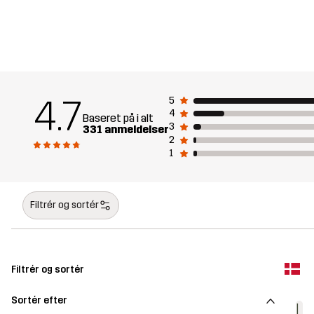
4.7
5
4
Baseret på i alt
3
331 anmeldelser
2
1
Filtrér og sortér
Filtrér og sortér
Sortér efter
L