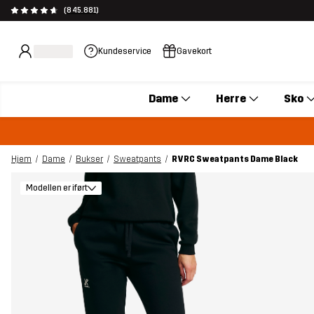
(845.881)
Kundeservice
Gavekort
Dame
Herre
Sko
Hjem
Dame
Bukser
Sweatpants
RVRC Sweatpants Dame Black
Modellen er iført