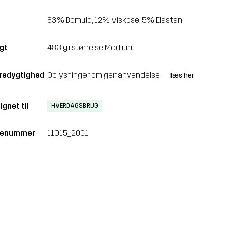
83% Bomuld, 12% Viskose, 5% Elastan
gt
483 g i størrelse Medium
edygtighed
Oplysninger om genanvendelse
læs her
ignet til
HVERDAGSBRUG
renummer
11015_2001