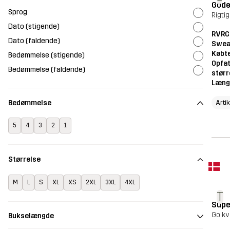
Gode
Sprog
Rigtig
Dato (stigende)
RVRC
Dato (faldende)
Swea
Købte
Bedømmelse (stigende)
Opfat
Bedømmelse (faldende)
størr
Læng
Bedømmelse
Arti
5
4
3
2
1
Størrelse
M
L
S
XL
XS
2XL
3XL
4XL
T
Supe
Go kv
Bukselængde