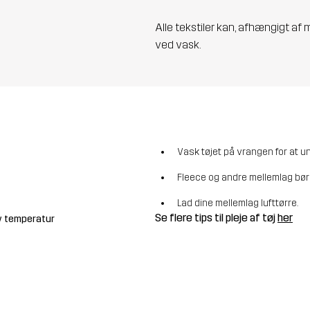
Alle tekstiler kan, afhængigt af 
ved vask.
Vask tøjet på vrangen for at u
Fleece og andre mellemlag bør
Lad dine mellemlag lufttørre.
Se flere tips til pleje af tøj
her
v temperatur