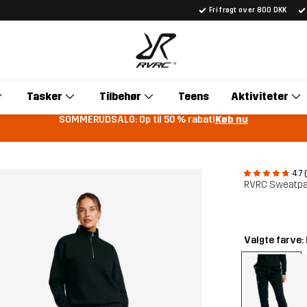
Fri fragt over 800 DKK
Tasker
Tilbehør
Teens
Aktiviteter
SOMMERUDSALG: Op til 50 % rabat!
Køb nu
4.7 
RVRC Sweatp
Valgte farve: