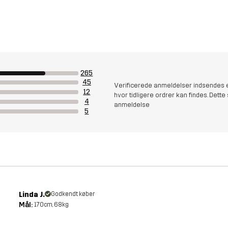
265
45
Verificerede anmeldelser indsendes e
12
hvor tidligere ordrer kan findes. Dette 
4
anmeldelse
5
Linda J.
Godkendt køber
Mål:
170cm, 68kg