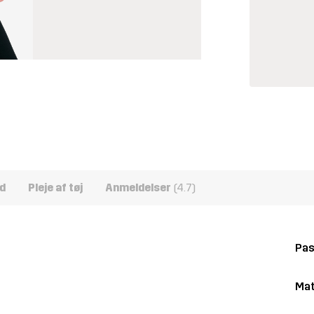
d
Pleje af tøj
Anmeldelser
(4.7)
Pa
Mat