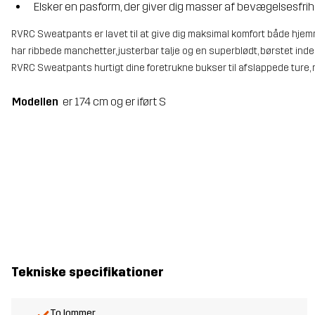
Elsker en pasform, der giver dig masser af bevægelsesfrih
RVRC Sweatpants er lavet til at give dig maksimal komfort både hjemm
har ribbede manchetter, justerbar talje og en superblødt, børstet ind
RVRC Sweatpants hurtigt dine foretrukne bukser til afslappede ture,
Modellen
er 174 cm og er iført S
Tekniske specifikationer
To lommer