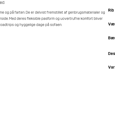
ed.
Rib
e og på farten. De er delvist fremstillet af genbrugsmaterialer og
erside. Med deres fleksible pasform og uovertrufne komfort bliver
Væ
 roadtrips og hyggelige dage på sofaen.
Bær
Des
Va