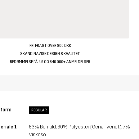
FRI FRAGT OVER 800 DKK
SKANDINAVISK DESIGN & KVALITET
BEDØMMELSE PÅ 4,6 OG 840.000+ ANMELDELSER
sform
REGULAR
eriale 1
63% Bomuld, 30% Polyester (Genanvendt), 7%
Viskose