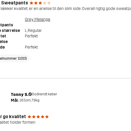
 Sweatpants
 lækker kvalitet, er en anelse til den slim side. Overall rigtig gode sweat
Grey Melange
tpants
 størrelse
L
, Regular
tet
Perfekt
else
de
Perfekt
kelnummer 11015
Tonny S.
Godkendt køber
Mål:
163cm, 79kg
r go kvalitet
alitet holder formen