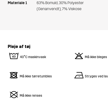
Materiale 1
63% Bomuld, 30% Polyester
(Genanvendt), 7% Viskose
Pleje af tøj
8
o
40°C maskinvask
Må ikke bleges
d
n
Må ikke tørretumbles
Stryges ved la
U
Må ikke renses