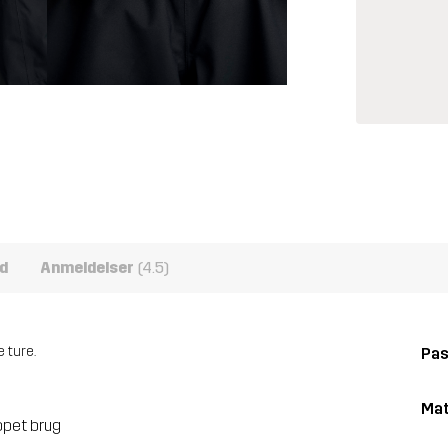
d
Anmeldelser
(4.5)
 ture.
Pa
Mat
ppet brug