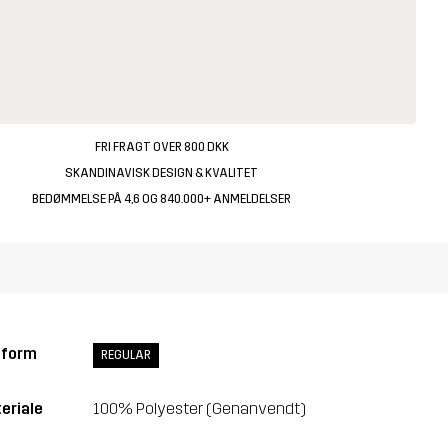
FRI FRAGT OVER 800 DKK
SKANDINAVISK DESIGN & KVALITET
BEDØMMELSE PÅ 4,6 OG 840.000+ ANMELDELSER
sform
REGULAR
eriale
100% Polyester (Genanvendt)