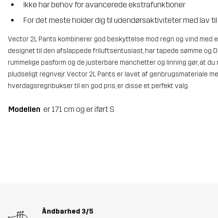
Ikke har behov for avancerede ekstrafunktioner
For det meste holder dig til udendørsaktiviteter med lav ti
Vector 2L Pants kombinerer god beskyttelse mod regn og vind med et
designet til den afslappede friluftsentusiast, har tapede sømme og 
rummelige pasform og de justerbare manchetter og linning gør, at du n
pludseligt regnvejr. Vector 2L Pants er lavet af genbrugsmateriale med e
hverdagsregnbukser til en god pris, er disse et perfekt valg.
Modellen
er 171 cm og er iført S
Åndbarhed
3/5