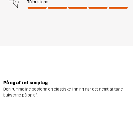
Tåler storm
På og af i et snuptag
Den rummelige pasform og elastiske linning gør det nemt at tage
bukserne på og af.