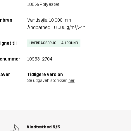
100% Polyester
mbran
Vandsøjle: 10 000 mm
Åndbarhed: 10 000 g/m²/24h
ignet til
HVERDAGSBRUG
ALLROUND
renummer
10953_2704
aver
Tidligere version
Se udgavehistorikken
her
Vindtæthed
5/5