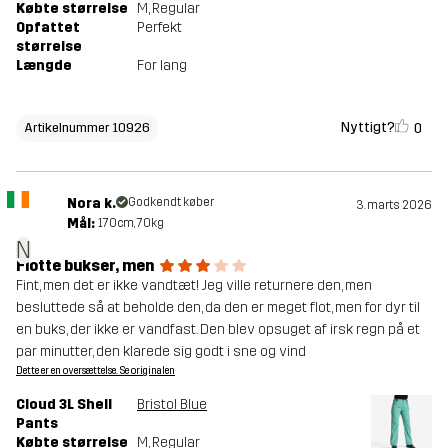
Købte størrelse
M
, Regular
Opfattet
Perfekt
størrelse
Længde
For lang
Nyttigt?
0
Artikelnummer 10926
Nora k.
Godkendt køber
3. marts 2026
Mål:
170cm, 70kg
N
Flotte bukser, men
Fint, men det er ikke vandtæt! Jeg ville returnere den, men
besluttede så at beholde den, da den er meget flot, men for dyr til
en buks, der ikke er vandfast. Den blev opsuget af irsk regn på et
par minutter, den klarede sig godt i sne og vind
Dette er en oversættelse. Se originalen
Cloud 3L Shell
Bristol Blue
Pants
Købte størrelse
M
, Regular