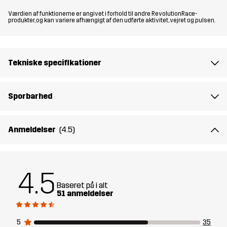
Værdien af funktionerne er angivet i forhold til andre RevolutionRace-
produkter, og kan variere afhængigt af den udførte aktivitet, vejret og pulsen.
Materiale 1
100% Polyester
bagside
Tekniske specifikationer
Mesh
100% Polyester
For
100% Polyester
Sporbarhed
Membran
Vandsøjle: 20 000 mm
Anmeldelser
(4.5)
Åndbarhed: 20 000 g/m²/24h
Bæredygtighed
Oplysninger om genanvendelse
4.5
læs her
Baseret på i alt
51 anmeldelser
Designet til
HVERDAGSBRUG
ALLROUND
5
35