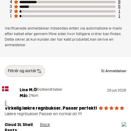
Varenummer
10926_2458
4
9
3
5
2
1
1
1
Verificerede anmeldelser indsendes enten via automatiske e-mails
efter købet eller gennem Mine sider, hvor tidligere ordrer kan findes.
Dette sikrer, at kun kunder, der har købt produktet, kan skrive en
anmeldelse
Filtrér og sortér
51 Anmeldelser
Line M.
Godkendt køber
29. juli 2026
Mål:
174cm
L
Virkelig lækre regnbukser. Passer perfekt!
Lækre regnbukser. Passer en normal str. M
Cloud 3L Shell
Black
Pants