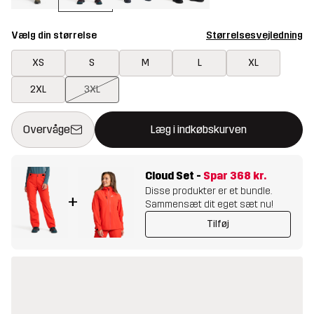
Vælg din størrelse
Størrelsesvejledning
XS
S
M
L
XL
2XL
3XL
Denne knap åbner en modal, der bekræfter en ny vare i indkøbsk
{{size}} ikke tilgængelig
Overvåge
Læg i indkøbskurven
Cloud Set
-
Spar
368 kr.
Disse produkter er et bundle.
+
Sammensæt dit eget sæt nu!
Tilføj