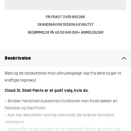
FRI FRAGT OVER 800 DKK
SKANDINAVISK DESIGN & KVALITET
BEDØMMELSE PÅ 4,6 OG 840.000+ ANMELDELSER
Beskrivelse
Blød og let beskyttelse mod uforudsigeligt vejr, fra lette byger til
kraftige regnskyl.
Cloud 3L Shell Pants er et godt valg, hvis du:
– Ønsker hardshell-buksernes funktioner, men foretrækker en
fleksibel og blød finish
– Kan lide aktiviteter ved høj intensitet, der kræver konstant
ventilation
– Leder efter et par bukser, der er optimeret til lunt og varmt vejr