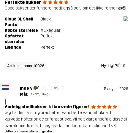
Perfekte bukser
Gode bukser der fungerer godt også selv om det ikke regner 👍😃
Cloud 3L Shell
Black
Pants
Købte størrelse
XL
, Regular
Opfattet
Perfekt
størrelse
Længde
Perfekt
Nyttigt?
0
Artikelnummer 10926
Inge v.
Godkendt køber
5. august 2026
Mål:
172cm, 84kg
I
Endelig shellbukser til kurvede figurer!
Jeg har ledt vidt og bredt efter vandtætte vandrebukser til
kurvede hofter, og de er fantastiske. Vil helt klart anbefale disse til
pæreformede eller timeglas-damer! Justerbare taljebånd <3!
Dette er en oversættelse. Se originalen