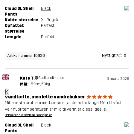
Cloud 3L Shell
Black
Pants
Købte størrelse
XL
, Regular
Opfattet
Perfekt
størrelse
Længde
Perfekt
Nyttigt?
0
Artikelnummer 10926
Kate T.
Godkendt køber
6. marts 2026
Mål:
152cm, 59kg
K
Vandtætte, men lette vandrebukser
Mit eneste problem med disse er, at de er for lange. Men til vådt
vejr, hvor temperaturen er mild til varm, er disse ideelle.
Dette er en oversættelse. Se originalen
Cloud 3L Shell
Black
Pants