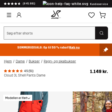
(845.881)
Kundeservice
Ryd søgning
SOMMERUDSALG: Op til 50 % rabat!
Køb nu
Hjem
Dame
Bukser
Regn- og skalbukser
1.149 kr.
4.5 (51)
Cloud 3L Shell Pants Dame
Modellen er iført