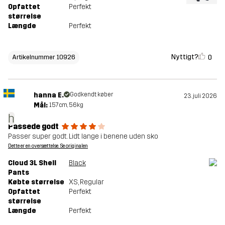
Opfattet
Perfekt
størrelse
Længde
Perfekt
Nyttigt?
0
Artikelnummer 10926
hanna E.
Godkendt køber
23. juli 2026
Mål:
157cm, 56kg
h
Passede godt
Passer super godt. Lidt lange i benene uden sko
Dette er en oversættelse. Se originalen
Cloud 3L Shell
Black
Pants
Købte størrelse
XS
, Regular
Opfattet
Perfekt
størrelse
Længde
Perfekt