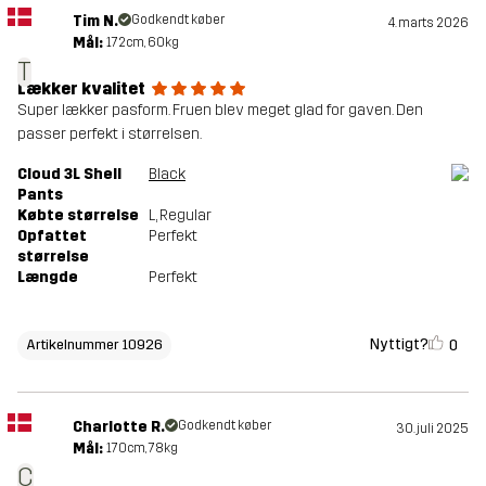
Tim N.
Godkendt køber
4. marts 2026
Mål:
172cm, 60kg
T
Lækker kvalitet
Super lækker pasform. Fruen blev meget glad for gaven. Den
passer perfekt i størrelsen.
Cloud 3L Shell
Black
Pants
Købte størrelse
L
, Regular
Opfattet
Perfekt
størrelse
Længde
Perfekt
Nyttigt?
0
Artikelnummer 10926
Charlotte R.
Godkendt køber
30. juli 2025
Mål:
170cm, 78kg
C