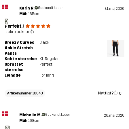
Karin R.
Godkendt køber
31. maj 2026
Mål:
165cm
K
Perfekt.!
Lækre bukser 👍
Breezy Curved
Black
Ankle Stretch
Pants
Købte størrelse
XL
, Regular
Opfattet
Perfekt
størrelse
Længde
For lang
Nyttigt?
0
Artikelnummer 10640
Michelle M.
Godkendt køber
26. maj 2026
Mål:
168cm
M