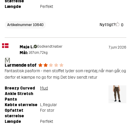
størrelse
Længde
Perfekt
Nyttigt?
0
Artikelnummer 10640
Maja L.
Godkendt køber
7. juni 2026
Mål:
167cm, 72kg
M
Larmende stof
Fantastisk pasform - men stoffet lyder som regntøj, når man går, og
derfor et kæmpe no go for mig. Det blev sendt retur
Breezy Curved
Mud
Ankle Stretch
Pants
Købte størrelse
L
, Regular
Opfattet
For stor
størrelse
Længde
Perfekt