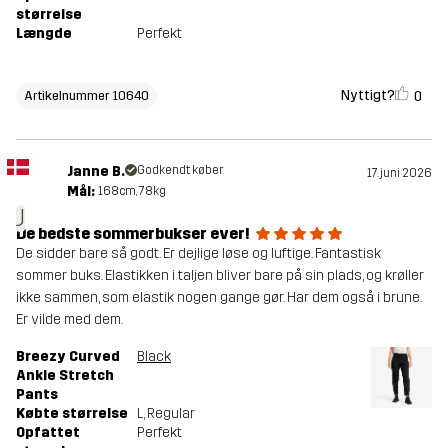
størrelse
Længde
Perfekt
Nyttigt?
0
Artikelnummer 10640
Janne B.
Godkendt køber
17. juni 2026
Mål:
168cm, 78kg
J
De bedste sommerbukser ever!
De sidder bare så godt. Er dejlige løse og luftige. Fantastisk
sommer buks. Elastikken i taljen bliver bare på sin plads, og krøller
ikke sammen, som elastik nogen gange gør. Har dem også i brune.
Er vilde med dem.
Breezy Curved
Black
Ankle Stretch
Pants
Købte størrelse
L
, Regular
Opfattet
Perfekt