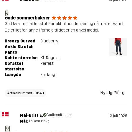
R
Gode sommerbukser
God kvalitet i et let stof. Perfekt til hundetræning når det er varmt.
De er lidt for lange i forhold til det er en ankel model.
Breezy Curved
Blueberry
Ankle Stretch
Pants
Købte størrelse
XL
, Regular
Opfattet
Perfekt
størrelse
Længde
For lang
Nyttigt?
0
Artikelnummer 10640
Maj-Britt E.
Godkendt køber
13. juli 2026
Mål:
163cm, 65kg
M