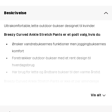
Beskrivelse
Ultrakomfortable, lette outdoor-bukser designet til kvinder.
Breezy Curved Ankle Stretch Pants er et godt valg, hvis du:
Ønsker vandrebuksernes funktioner men joggingbuksernes
komfort
Foretrækker outdoor-bukser med et rent design til
hverdagsbrug
Har brug for lette og åndbare bukser til den varme årstid.
Breezy Curved Ankle Stretch Pants er ikke et par almindelige
vandrebukser - de er lavet specielt til kvinder med det formål at
maksimere din komfort fra taljen og ned. Med en blød, elastisk
Vis alt
linning og en lidt mere afslappet pasform end almindelige
vandrebukser er disse afslappede outdoor-bukser så behagelige,
som de kan blive. Breezy Curved Ankle Stretch Pants er lavet af et