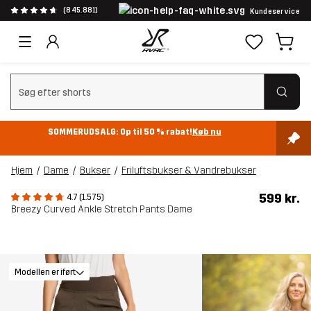
(845.881)
Kundeservice
Ryd søgning
SOMMERUDSALG: Op til 50 % rabat!
Køb nu
Hjem
Dame
Bukser
Friluftsbukser & Vandrebukser
599 kr.
4.7 (1.575)
Breezy Curved Ankle Stretch Pants Dame
Modellen er iført