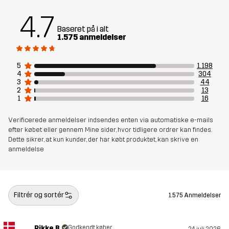
4.7
Bæredygtighed
Oplysninger om genanvendelse
læs her
Baseret på i alt
1.575 anmeldelser
Bluesign® approved
læs her
5
1.198
4
304
Designet til
ALLROUND
HVERDAGSBRUG
3
44
2
13
1
16
Varenummer
10640_2243
Verificerede anmeldelser indsendes enten via automatiske e-mails
efter købet eller gennem Mine sider, hvor tidligere ordrer kan findes.
Dette sikrer, at kun kunder, der har købt produktet, kan skrive en
anmeldelse
Filtrér og sortér
1.575 Anmeldelser
Rikke B.
Godkendt køber
24. juli 2026