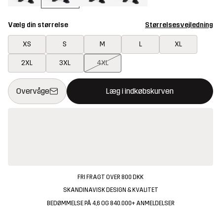
Vælg din størrelse
Størrelsesvejledning
XS
S
M
L
XL
2XL
3XL
4XL
Denne knap åbner en modal, der bekræfter en ny vare i indkøbsk
{{size}} ikke tilgængelig
Overvåge
Læg i indkøbskurven
FRI FRAGT OVER 800 DKK
SKANDINAVISK DESIGN & KVALITET
BEDØMMELSE PÅ 4,6 OG 840.000+ ANMELDELSER