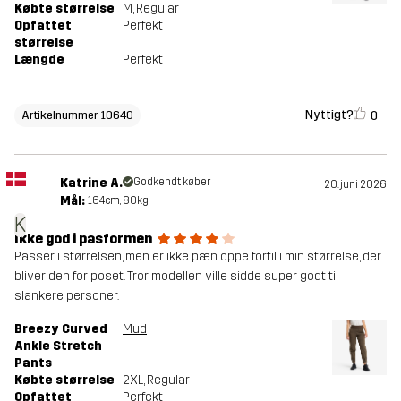
Købte størrelse
M
, Regular
Opfattet
Perfekt
størrelse
Længde
Perfekt
Nyttigt?
0
Artikelnummer 10640
Katrine A.
Godkendt køber
20. juni 2026
Mål:
164cm, 80kg
K
Ikke god i pasformen
Passer i størrelsen, men er ikke pæn oppe fortil i min størrelse, der
bliver den for poset. Tror modellen ville sidde super godt til
slankere personer.
Breezy Curved
Mud
Ankle Stretch
Pants
Købte størrelse
2XL
, Regular
Opfattet
Perfekt