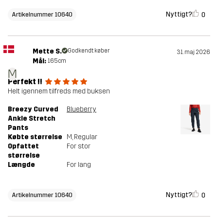
Nyttigt?
0
Artikelnummer 10640
Mette S.
Godkendt køber
31. maj 2026
Mål:
165cm
M
Perfekt !!
Helt igennem tilfreds med buksen
Breezy Curved
Blueberry
Ankle Stretch
Pants
Købte størrelse
M
, Regular
Opfattet
For stor
størrelse
Længde
For lang
Nyttigt?
0
Artikelnummer 10640