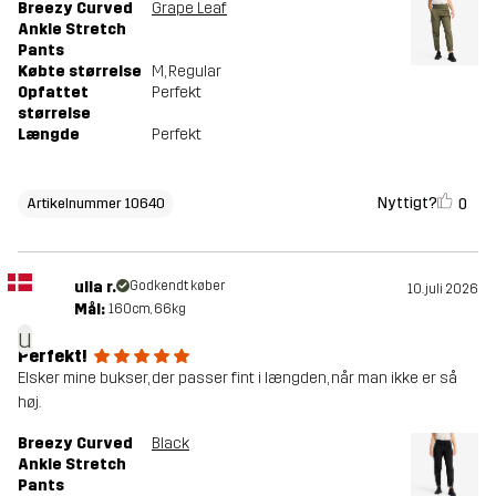
Breezy Curved
Grape Leaf
Ankle Stretch
Pants
Købte størrelse
M
, Regular
Opfattet
Perfekt
størrelse
Længde
Perfekt
Nyttigt?
0
Artikelnummer 10640
ulla r.
Godkendt køber
10. juli 2026
Mål:
160cm, 66kg
u
Perfekt!
Elsker mine bukser, der passer fint i længden, når man ikke er så
høj.
Breezy Curved
Black
Ankle Stretch
Pants