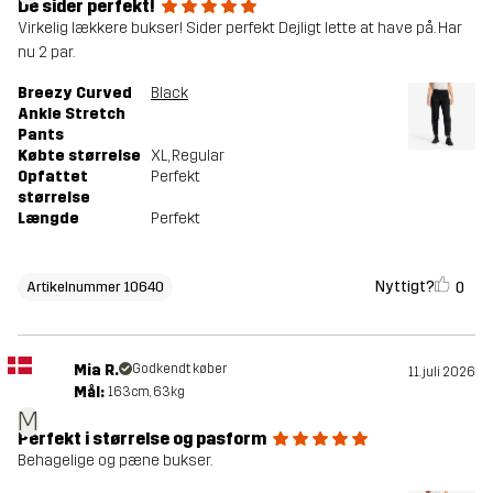
De sider perfekt!
Virkelig lækkere bukser! Sider perfekt Dejligt lette at have på. Har
nu 2 par.
Breezy Curved
Black
Ankle Stretch
Pants
Købte størrelse
XL
, Regular
Opfattet
Perfekt
størrelse
Længde
Perfekt
Nyttigt?
0
Artikelnummer 10640
Mia R.
Godkendt køber
11. juli 2026
Mål:
163cm, 63kg
M
Perfekt i størrelse og pasform
Behagelige og pæne bukser.