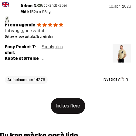
Adam C.
Godkendt køber
10. april 2026
Mål:
152cm, 96kg
A
Fremragende
Letvægt, god kvalitet
Dette er en oversættelse. Se originalen
Easy Pocket T-
Eucalyptus
shirt
Købte størrelse
L
Nyttigt?
0
Artikelnummer 14276
Indlæs flere
Du kan måske også lide