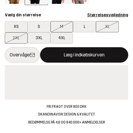
Vælg din størrelse
Størrelsesvejledning
XS
S
M
L
XL
2XL
3XL
4XL
Denne knap åbner en modal, der bekræfter en ny vare i indkøbsk
{{size}} ikke tilgængelig
Overvåge
Læg i indkøbskurven
FRI FRAGT OVER 800 DKK
SKANDINAVISK DESIGN & KVALITET
BEDØMMELSE PÅ 4,6 OG 840.000+ ANMELDELSER