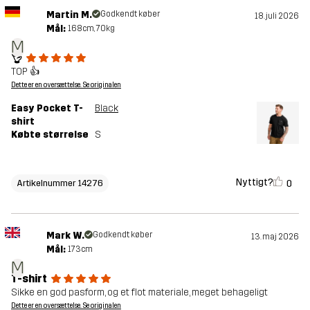
Martin M.
Godkendt køber
18. juli 2026
Mål:
168cm, 70kg
M
👌
TOP 👍
Dette er en oversættelse. Se originalen
Easy Pocket T-
Black
shirt
Købte størrelse
S
Nyttigt?
0
Artikelnummer 14276
Mark W.
Godkendt køber
13. maj 2026
Mål:
173cm
M
T-shirt
Sikke en god pasform, og et flot materiale, meget behageligt
Dette er en oversættelse. Se originalen