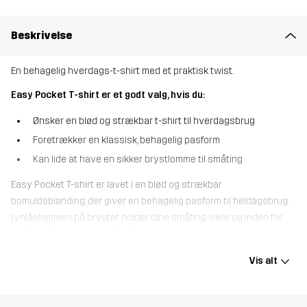
Beskrivelse
En behagelig hverdags-t-shirt med et praktisk twist.
Easy Pocket T-shirt er et godt valg, hvis du:
Ønsker en blød og strækbar t-shirt til hverdagsbrug
Foretrækker en klassisk, behagelig pasform
Kan lide at have en sikker brystlomme til småting
Easy Pocket T-shirt er lavet i en blød og strækbar
bomuldsblanding, der giver en behagelig pasform til heldagsbrug.
Lynlåslommen på brystet holder dine småting sikre og inden for
rækkevidde – den er perfekt til nøgler, kort eller andre uundværlige
ting på farten. Den er designet til en afslappet livsstil og er det
Vis alt
perfekte valg, uanset om du er på farten eller slapper af
derhjemme.