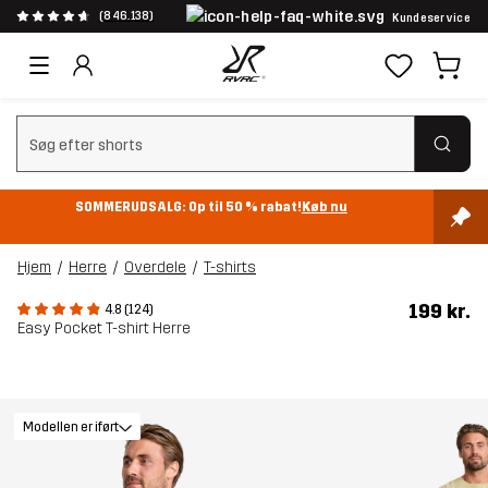
(846.138)
Kundeservice
Ryd søgning
SOMMERUDSALG: Op til 50 % rabat!
Køb nu
Hjem
Herre
Overdele
T-shirts
199 kr.
4.8 (124)
Easy Pocket T-shirt Herre
Modellen er iført