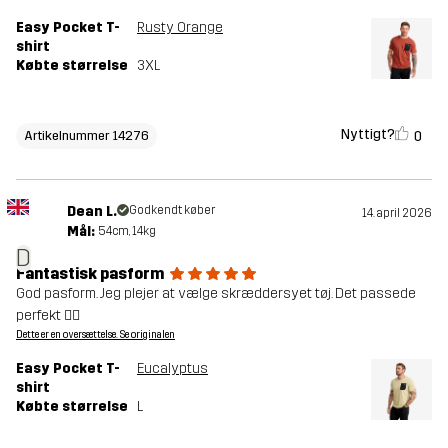
Easy Pocket T-
Rusty Orange
shirt
Købte størrelse
3XL
Nyttigt?
0
Artikelnummer 14276
Dean L.
Godkendt køber
14. april 2026
Mål:
54cm, 14kg
D
Fantastisk pasform
God pasform. Jeg plejer at vælge skræddersyet tøj. Det passede
perfekt 👌🏼
Dette er en oversættelse. Se originalen
Easy Pocket T-
Eucalyptus
shirt
Købte størrelse
L