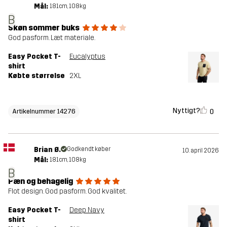
Mål:
181cm, 108kg
B
Skøn sommer buks
God pasform. Læt materiale.
Easy Pocket T-
Eucalyptus
shirt
Købte størrelse
2XL
Nyttigt?
0
Artikelnummer 14276
Brian Ø.
Godkendt køber
10. april 2026
Mål:
181cm, 108kg
B
Pæn og behagelig
Flot design. God pasform. God kvalitet.
Easy Pocket T-
Deep Navy
shirt