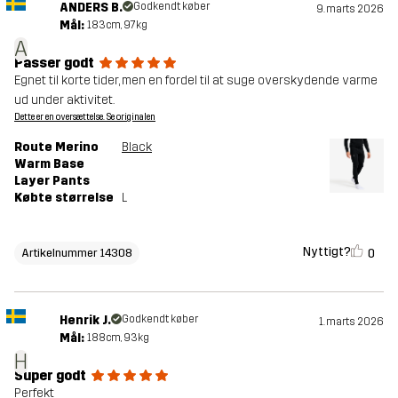
ANDERS B.
Godkendt køber
9. marts 2026
Mål:
183cm, 97kg
A
Passer godt
Egnet til korte tider, men en fordel til at suge overskydende varme
ud under aktivitet.
Dette er en oversættelse. Se originalen
Route Merino
Black
Warm Base
Layer Pants
Købte størrelse
L
Nyttigt?
0
Artikelnummer 14308
Henrik J.
Godkendt køber
1. marts 2026
Mål:
188cm, 93kg
H
Super godt
Perfekt