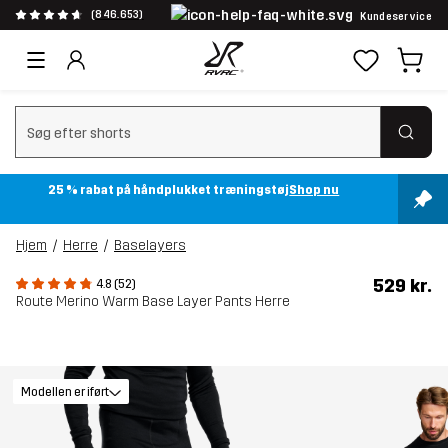
(846.653)
Kundeservice
Ryd søgning
25 % rabat på håndplukket træningstøj
Shop nu
Hjem
Herre
Baselayers
529 kr.
4.8 (52)
Route Merino Warm Base Layer Pants Herre
Modellen er iført