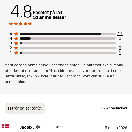
(Genanvendt)
4.8
Baseret på i alt
52 anmeldelser
Designet til
ALLROUND
5
44
Varenummer
14308_2001
4
6
3
1
2
0
1
1
Verificerede anmeldelser indsendes enten via automatiske e-mails
efter købet eller gennem Mine sider, hvor tidligere ordrer kan findes.
Dette sikrer, at kun kunder, der har købt produktet, kan skrive en
anmeldelse
Filtrér og sortér
52 Anmeldelser
Jacob J.
Godkendt køber
5. marts 2026