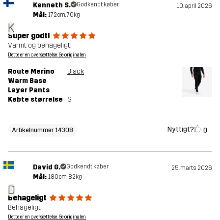
Kenneth S.
Godkendt køber
10. april 2026
Mål:
172cm, 70kg
K
Super godt!
Varmt og behageligt.
Dette er en oversættelse. Se originalen
Route Merino
Black
Warm Base
Layer Pants
Købte størrelse
S
Nyttigt?
0
Artikelnummer 14308
David G.
Godkendt køber
25. marts 2026
Mål:
180cm, 82kg
D
Behageligt
Behageligt
Dette er en oversættelse. Se originalen