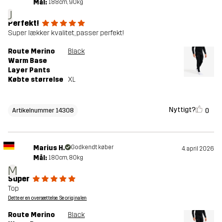
Mål:
188cm, 90kg
J
Perfekt!
Super lækker kvalitet, passer perfekt!
Route Merino
Black
Warm Base
Layer Pants
Købte størrelse
XL
Nyttigt?
0
Artikelnummer 14308
Marius H.
Godkendt køber
4. april 2026
Mål:
180cm, 80kg
M
Super
Top
Dette er en oversættelse. Se originalen
Route Merino
Black