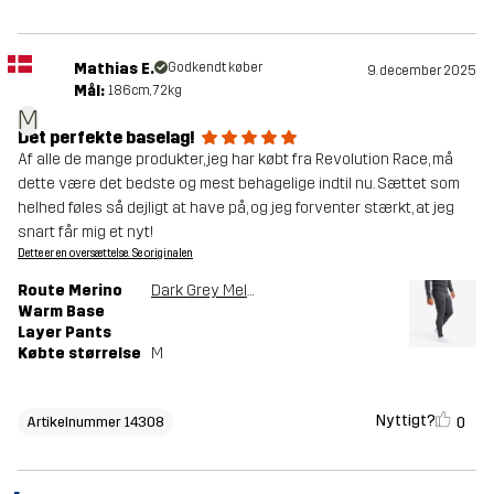
Mathias E.
Godkendt køber
9. december 2025
Mål:
186cm, 72kg
M
Det perfekte baselag!
Af alle de mange produkter, jeg har købt fra Revolution Race, må
dette være det bedste og mest behagelige indtil nu. Sættet som
helhed føles så dejligt at have på, og jeg forventer stærkt, at jeg
snart får mig et nyt!
Dette er en oversættelse. Se originalen
Route Merino
Dark Grey Melange
Warm Base
Layer Pants
Købte størrelse
M
Nyttigt?
0
Artikelnummer 14308