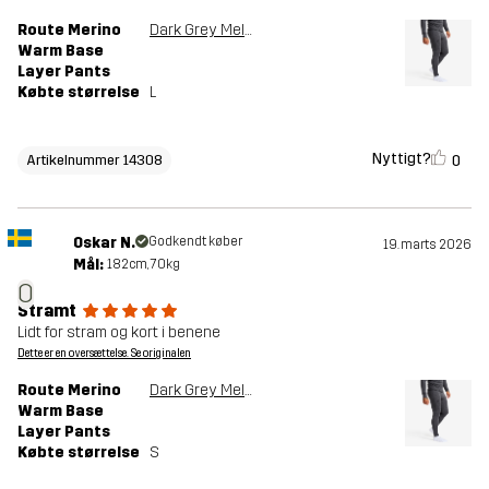
Route Merino
Dark Grey Melange
Warm Base
Layer Pants
Købte størrelse
L
Nyttigt?
0
Artikelnummer 14308
Oskar N.
Godkendt køber
19. marts 2026
Mål:
182cm, 70kg
O
Stramt
Lidt for stram og kort i benene
Dette er en oversættelse. Se originalen
Route Merino
Dark Grey Melange
Warm Base
Layer Pants
Købte størrelse
S