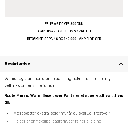
FRI FRAGT OVER 800 DKK
SKANDINAVISK DESIGN & KVALITET
BEDØMMELSE PÅ 4,6 OG 840.000+ ANMELDELSER
Beskrivelse
Varme, fugttransporterende basislag-bukser, der holder dig
veltilpas under kolde forhold.
Route Merino Warm Base Layer Pants er et supergodt valg, hvis
du:
Værdsætter ekstra isolering, når du skal ud i frostvejr
Holder af en fleksibel pasform, der følger alle dine