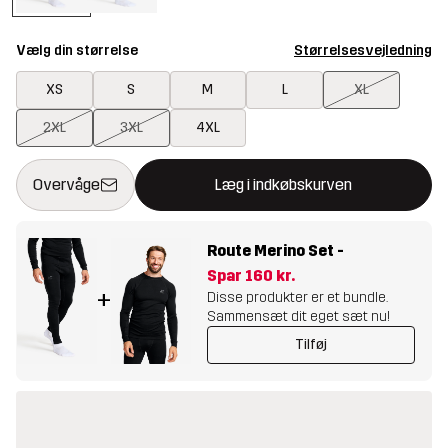
Vælg din størrelse
Størrelsesvejledning
XS
S
M
L
XL
2XL
3XL
4XL
Denne knap åbner en modal, der bekræfter en ny vare i indkøbsk
{{size}} ikke tilgængelig
Overvåge
Læg i indkøbskurven
Route Merino Set
-
Spar
160 kr.
+
Disse produkter er et bundle.
Sammensæt dit eget sæt nu!
Tilføj